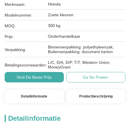
Hsinda
Merknaam:
Zoete kleuren
Modelnummer:
300 kg
MOQ:
Onderhandelbaar
Prijs:
Binnenverpakking: polyethyleenzak;
Verpakking:
Buitenverpakking: document karton
L/C, D/A, D/P, T/T, Western Union,
Betalingsvoorwaarden:
MoneyGram
Vind De Beste Prijs
Ga Nu Praten.
Detailinformatie
Productbeschrijving
Detailinformatie