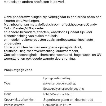
meubels en andere artefacten in de verf.
Onze poederafwerkingen zijn verkrijgbaar in een breed scala aan
kleuren en afwerkingen.
Met inbegrip van metaaleffect,chroom-effect,houtkorrel,Candy
Color Powder,MDF-poeder
en andere bijzondere effecten, waardoor zij ideaal zijn voor
binneninrichting van stalen meubels,
en metalen buitenproducten zoals landbouwmachines, auto-
onderdelen
Onze producten hebben een goede opslagstabiliteit,
zoutbespuiting, weersverwachting, duurzaamheid,
Corrosiebestendigheid, chemische weerstand, hoge weer- en UV-
weerstand, en ook goede warmte doorstroming.
Productgegevens
Epoxypoedercoating;
Type
polyesterpoedercoating;
Epoxy-polyesterpoedercoating
RAL&Pantone kleur
Kleur
Superieure glans en kleurbehoud
Oppervlakte afwerking
Partikelgrootte
Gemiddeld 32-42 μm