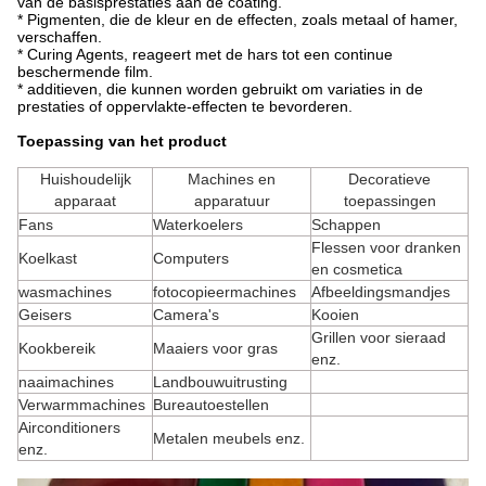
van de basisprestaties aan de coating.
* Pigmenten, die de kleur en de effecten, zoals metaal of hamer,
verschaffen.
* Curing Agents, reageert met de hars tot een continue
beschermende film.
* additieven, die kunnen worden gebruikt om variaties in de
prestaties of oppervlakte-effecten te bevorderen.
Toepassing van het product
Huishoudelijk
Machines en
Decoratieve
apparaat
apparatuur
toepassingen
Fans
Waterkoelers
Schappen
Flessen voor dranken
Koelkast
Computers
en cosmetica
wasmachines
fotocopieermachines
Afbeeldingsmandjes
Geisers
Camera's
Kooien
Grillen voor sieraad
Kookbereik
Maaiers voor gras
enz.
naaimachines
Landbouwuitrusting
Verwarmmachines
Bureautoestellen
Airconditioners
Metalen meubels enz.
enz.