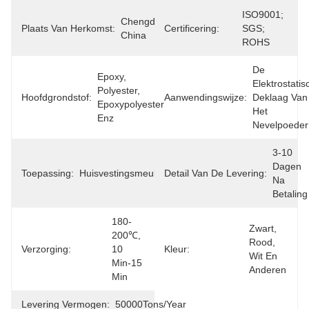
ISO9001; 
Chengdu, 
Plaats Van Herkomst:
Certificering:
SGS; 
China
ROHS
De 
Epoxy, 
Elektrostatis
Polyester, 
Hoofdgrondstof:
Aanwendingswijze:
Deklaag Van 
Epoxypolyester 
Het 
Enz
Nevelpoeder
3-10 
Dagen 
Toepassing:
Huisvestingsmeubilair
Detail Van De Levering:
Na 
Betaling
180-
Zwart, 
200℃, 
Rood, 
Verzorging:
10 
Kleur:
Wit En 
Min-15 
Anderen
Min
Levering Vermogen:
50000Tons/Year