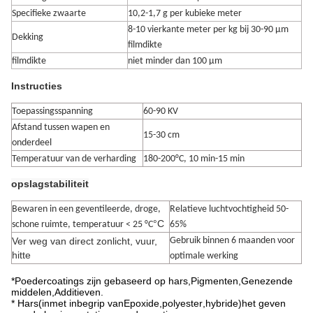
Specifieke zwaarte
10,2-1,7 g per kubieke meter
8-10 vierkante meter per kg bij 30-90 μm
Dekking
filmdikte
filmdikte
niet minder dan 100 μm
Instructies
Toepassingsspanning
60-90 KV
Afstand tussen wapen en
15-30 cm
onderdeel
Temperatuur van de verharding
180-200°C, 10 min-15 min
opslagstabiliteit
Bewaren in een geventileerde, droge,
Relatieve luchtvochtigheid 50-
°C
schone ruimte, temperatuur < 25 °C
65%
Ver weg van direct zonlicht, vuur,
Gebruik binnen 6 maanden voor
hitte
optimale werking
*
Poedercoatings zijn gebaseerd op hars
,
Pigmenten
,
Genezende
middelen
,
Additieven.
* Hars
(
in
met inbegrip van
Epoxide
,
polyester
,
hybride
)
het geven