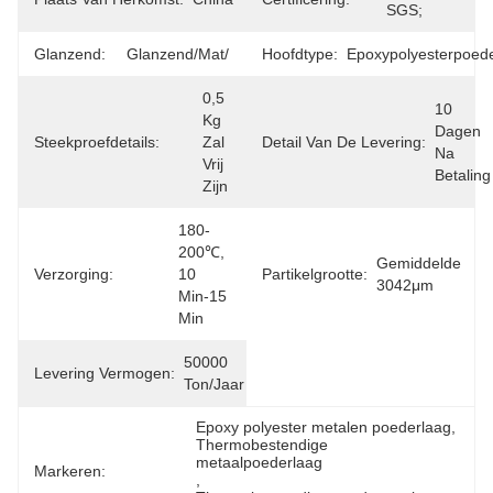
SGS;
Glanzend:
Glanzend/mat/
Hoofdtype:
Epoxypolyesterpoede
0,5 
10 
Kg 
Dagen 
Steekproefdetails:
Zal 
Detail Van De Levering:
Na 
Vrij 
Betaling
Zijn
180-
200℃, 
Gemiddelde 
Verzorging:
10 
Partikelgrootte:
3042μm
Min-15 
Min
50000 
Levering Vermogen:
Ton/jaar
Epoxy polyester metalen poederlaag
, 
Thermobestendige 
metaalpoederlaag
Markeren:
, 