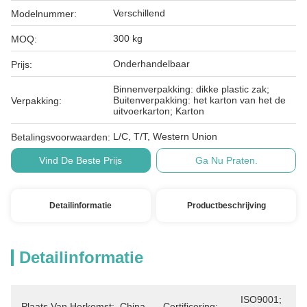
Verschillend
Modelnummer:
300 kg
MOQ:
Onderhandelbaar
Prijs:
Binnenverpakking: dikke plastic zak;
Buitenverpakking: het karton van het de
Verpakking:
uitvoerkarton; Karton
L/C, T/T, Western Union
Betalingsvoorwaarden:
Vind De Beste Prijs
Ga Nu Praten.
Detailinformatie
Productbeschrijving
Detailinformatie
ISO9001; 
Plaats Van Herkomst:
China
Certificering: