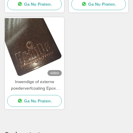
Ga Nu Praten.
Ga Nu Praten.
Poedercoating Spray voor
Transformatief Design
video
Inwendige of externe
poederverfcoating Epoxy
polyester poedercoating
Ga Nu Praten.
Poederfabrikant