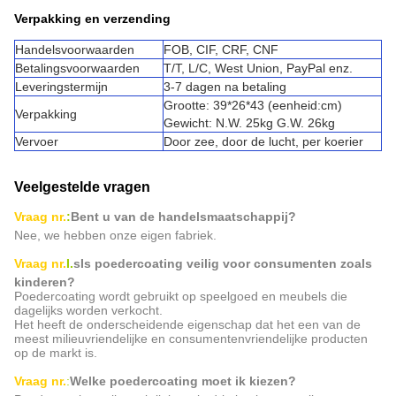
Verpakking en verzending
Handelsvoorwaarden
FOB, CIF, CRF, CNF
Betalingsvoorwaarden
T/T, L/C, West Union, PayPal enz.
Leveringstermijn
3-7 dagen na betaling
Grootte: 39*26*43 (eenheid:cm)
Verpakking
Gewicht: N.W. 25kg G.W. 26kg
Vervoer
Door zee, door de lucht, per koerier
Veelgestelde vragen
Vraag nr.
:
Bent u van de handelsmaatschappij?
Nee, we hebben onze eigen fabriek.
Vraag nr.
I.
s
Is poedercoating veilig voor consumenten zoals
kinderen?
Poedercoating wordt gebruikt op speelgoed en meubels die
dagelijks worden verkocht.
Het heeft de onderscheidende eigenschap dat het een van de
meest milieuvriendelijke en consumentenvriendelijke producten
op de markt is.
Vraag nr.
:
Welke poedercoating moet ik kiezen?