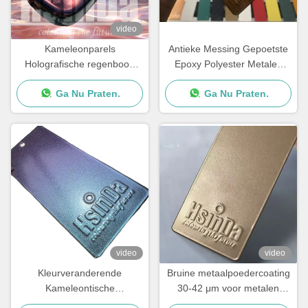
video
Kameleonparels
Antieke Messing Gepoetste
Holografische regenboog
Epoxy Polyester Metalen
Metalen kleuren
Spray Verf
Ga Nu Praten.
Ga Nu Praten.
Poedercoating Super Flash
Poetspoedercoating
video
video
Kleurveranderende
Bruine metaalpoedercoating
Kameleontische
30-42 μm voor metalen
Oppervlakteafwerking
oppervlakken