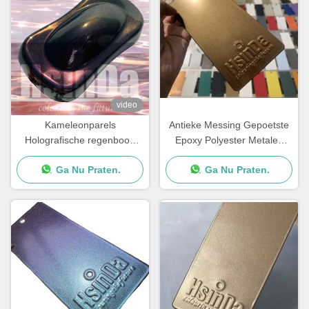
video
Kameleonparels
Antieke Messing Gepoetste
Holografische regenboog
Epoxy Polyester Metalen
Metalen kleuren
Spray Verf
Ga Nu Praten.
Ga Nu Praten.
Poedercoating Super Flash
Poetspoedercoating