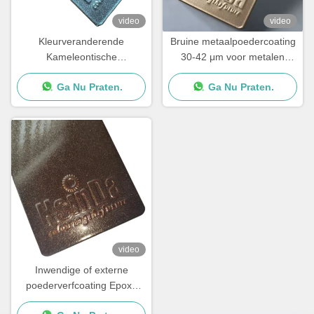
video
video
Kleurveranderende
Bruine metaalpoedercoating
Kameleontische
30-42 μm voor metalen
Oppervlakteafwerking
oppervlakken
Ga Nu Praten.
Ga Nu Praten.
Poedercoating Spray voor
Transformatief Design
video
Inwendige of externe
poederverfcoating Epoxy
polyester poedercoating