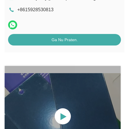
+8615928530813
Ga Nu Praten.