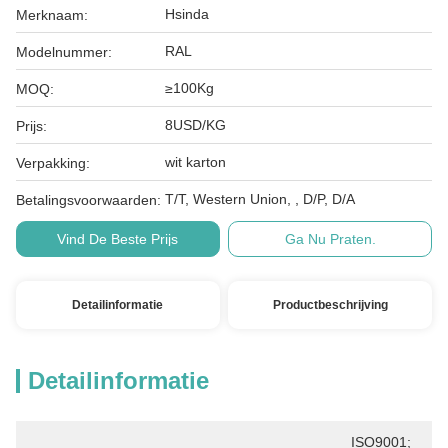
Hsinda
Merknaam:
RAL
Modelnummer:
≥100Kg
MOQ:
8USD/KG
Prijs:
wit karton
Verpakking:
T/T, Western Union, , D/P, D/A
Betalingsvoorwaarden:
Vind De Beste Prijs
Ga Nu Praten.
Detailinformatie
Productbeschrijving
Detailinformatie
ISO9001; 