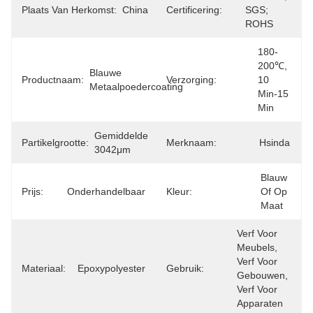
Plaats Van Herkomst:
China
Certificering:
SGS; 
ROHS
180-
200℃, 
Blauwe 
Productnaam:
Verzorging:
10 
Metaalpoedercoating
Min-15 
Min
Gemiddelde 
Partikelgrootte:
Merknaam:
Hsinda
3042μm
Blauw 
Prijs:
Onderhandelbaar
Kleur:
Of Op 
Maat
Verf Voor 
Meubels, 
Verf Voor 
Materiaal:
Epoxypolyester
Gebruik:
Gebouwen, 
Verf Voor 
Apparaten