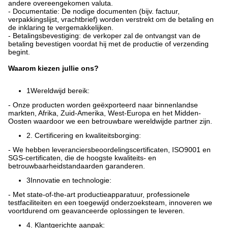
andere overeengekomen valuta.
- Documentatie: De nodige documenten (bijv. factuur,
verpakkingslijst, vrachtbrief) worden verstrekt om de betaling en
de inklaring te vergemakkelijken.
- Betalingsbevestiging: de verkoper zal de ontvangst van de
betaling bevestigen voordat hij met de productie of verzending
begint.
Waarom kiezen jullie ons?
1Wereldwijd bereik:
- Onze producten worden geëxporteerd naar binnenlandse
markten, Afrika, Zuid-Amerika, West-Europa en het Midden-
Oosten waardoor we een betrouwbare wereldwijde partner zijn.
2. Certificering en kwaliteitsborging:
- We hebben leveranciersbeoordelingscertificaten, ISO9001 en
SGS-certificaten, die de hoogste kwaliteits- en
betrouwbaarheidstandaarden garanderen.
3Innovatie en technologie:
- Met state-of-the-art productieapparatuur, professionele
testfaciliteiten en een toegewijd onderzoeksteam, innoveren we
voortdurend om geavanceerde oplossingen te leveren.
4. Klantgerichte aanpak: