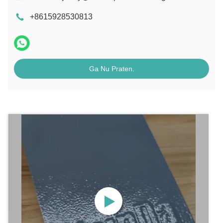
+8615928530813
Ga Nu Praten.