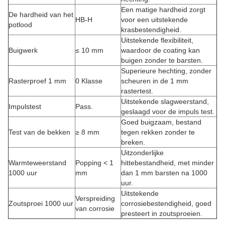
Een matige hardheid zorgt
De hardheid van het
HB-H
voor een uitstekende
potlood
krasbestendigheid.
Uitstekende flexibiliteit,
Buigwerk
≤ 10 mm
waardoor de coating kan
buigen zonder te barsten.
Superieure hechting, zonder
Rasterproef 1 mm
0 Klasse
scheuren in de 1 mm
rastertest.
Uitstekende slagweerstand,
Impulstest
Pass.
geslaagd voor de impuls test.
Goed buigzaam, bestand
Test van de bekken
≥ 8 mm
tegen rekken zonder te
breken.
Uitzonderlijke
Warmteweerstand
Popping < 1
hittebestandheid, met minder
1000 uur
mm
dan 1 mm barsten na 1000
uur.
Uitstekende
Verspreiding
Zoutsproei 1000 uur
corrosiebestendigheid, goed
van corrosie
presteert in zoutsproeien.