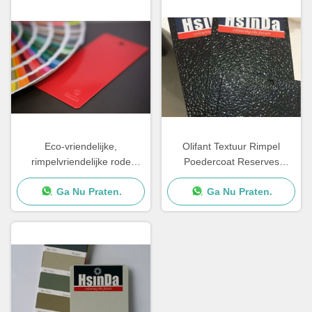
Eco-vriendelijke,
Olifant Textuur Rimpel
rimpelvriendelijke rode
Poedercoat Reserves
poederlaag, Matt Gloss
Besparing
Ga Nu Praten.
Ga Nu Praten.
Epoxy Polyester poederlaag
Hoogtemperatuurweerstand