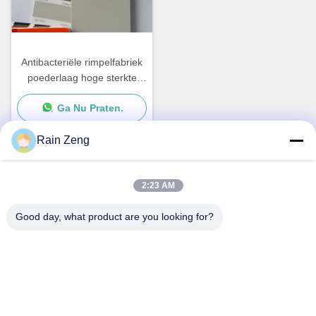
Antibacteriële rimpelfabriek
poederlaag hoge sterkte
superweerbestandheid
Ga Nu Praten.
Rain Zeng
Snel contact
2:23 AM
Good day, what product are you looking for?
Adres
- Nee, dat is niet waar.38Huagang Road, Zuidgebied
Moderne Industriehaven, Pixian, Chengdu, Sichuan, China
Telefoon
86-18190826106