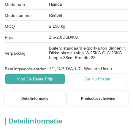
Hsinda
Merknaam:
Rimpel
Modelnummer:
≥ 150 kg
MOQ:
2.5-2.8USD/KG
Prijs:
Buiten: standaard exportkarton Binnenin:
Dikke plastic zak;N.W.25KG G.W.26KG
Verpakking:
Lengte:38cm Breedte:28.
T/T, D/P, D/A, L/C, Western Union
Betalingsvoorwaarden:
Vind De Beste Prijs
Ga Nu Praten.
Detailinformatie
Productbeschrijving
Detailinformatie