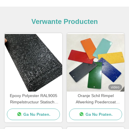
Verwante Producten
video
Epoxy Polyester RAL9005
Oranje Schil Rimpel
Rimpelstructuur Statische
Afwerking Poedercoat
Poedercoating Zwart
Kleuren Corrosiebestendig
Ga Nu Praten.
Ga Nu Praten.
Shagreen Groot