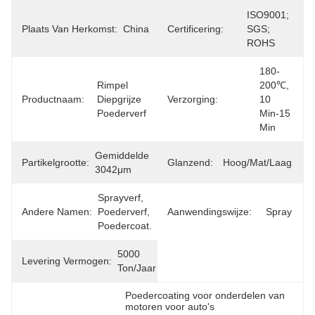
ISO9001; 
Plaats Van Herkomst:
China
Certificering:
SGS; 
ROHS
180-
Rimpel 
200℃, 
Productnaam:
Diepgrijze 
Verzorging:
10 
Poederverf
Min-15 
Min
Gemiddelde 
Partikelgrootte:
Glanzend:
Hoog/mat/laag
3042μm
Sprayverf, 
Andere Namen:
Poederverf, 
Aanwendingswijze:
Spray
Poedercoat.
5000 
Levering Vermogen:
Ton/jaar
Poedercoating voor onderdelen van 
motoren voor auto's