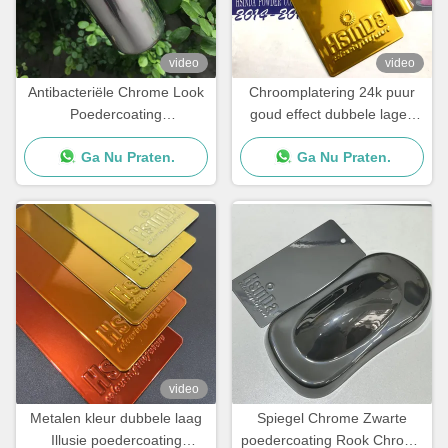
video
video
Antibacteriële Chrome Look
Chroomplatering 24k puur
Poedercoating
goud effect dubbele lagen
Hoogglanzend Goed
elektrostatische
Ga Nu Praten.
Ga Nu Praten.
mechanisch vermogen
poedercoating voor luxe
meubels
video
Metalen kleur dubbele laag
Spiegel Chrome Zwarte
Illusie poedercoating
poedercoating Rook Chrome