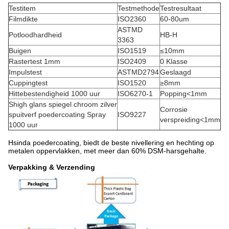
Testitem
Testmethode
Testresultaat
Filmdikte
ISO2360
60-80um
ASTMD
Potloodhardheid
HB-H
3363
Buigen
ISO1519
≤10mm
Rastertest 1mm
ISO2409
0 Klasse
Impulstest
ASTMD2794
Geslaagd
Cuppingtest
ISO1520
≥8mm
Hittebestendigheid 1000 uur
ISO6270-1
Popping<1mm
Shigh glans spiegel chroom zilver
Corrosie
spuitverf poedercoating Spray
ISO9227
verspreiding<1mm
1000 uur
Hsinda poedercoating, biedt de beste nivellering en hechting op
metalen oppervlakken, met meer dan 60% DSM-harsgehalte.
Verpakking & Verzending