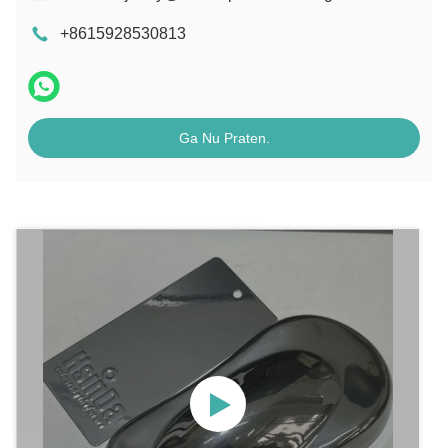
+8615928530813
Ga Nu Praten.