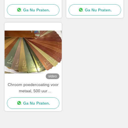
Chroom effect verf
poedercoat
Ga Nu Praten.
Ga Nu Praten.
video
Chroom poedercoating voor
metaal, 500 uur
zoutsproeitest, 50KG/cm
Ga Nu Praten.
impact