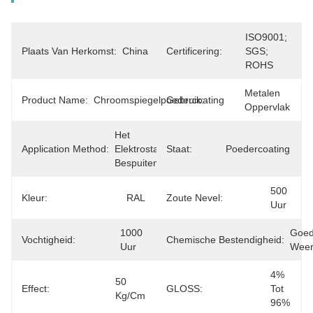
ISO9001; 
Plaats Van Herkomst:
China
Certificering:
SGS; 
ROHS
Metalen 
Product Name:
Chroomspiegelpoedercoating
Gebruik:
Oppervlak
Het 
Application Method:
Elektrostatische 
Staat:
Poedercoating
Bespuiten
500 
Kleur:
RAL
Zoute Nevel:
Uur
1000 
Goed
Vochtigheid:
Chemische Bestendigheid:
Uur
Weer
4% 
50 
Effect:
GLOSS:
Tot 
Kg/cm
96%