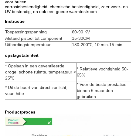
voor buiten,
corrosiebestendigheid, chemische bestendigheid, zeer weer- en
UV-bestendig, en ook een goede warmtestroom.
Instructie
Toepassingsspanning
60-90 KV
Afstand pistool tot component
15-30CM
Uithardingstemperatuur
180-200℃, 10 min-15 min
opslagstabiliteit
* Opslaan in een geventileerde,
* Relatieve vochtigheid 50-
droge, schone ruimte, temperatuur <
65%
25℃
* Voor de beste prestaties
* Uit de buurt van direct zonlicht,
binnen 6 maanden
vuur, hitte
gebruiken
Productproces