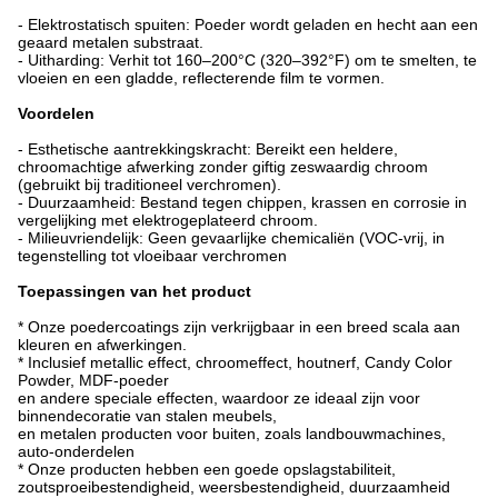
- Elektrostatisch spuiten: Poeder wordt geladen en hecht aan een
geaard metalen substraat.
- Uitharding: Verhit tot 160–200°C (320–392°F) om te smelten, te
vloeien en een gladde, reflecterende film te vormen.
Voordelen
- Esthetische aantrekkingskracht: Bereikt een heldere,
chroomachtige afwerking zonder giftig zeswaardig chroom
(gebruikt bij traditioneel verchromen).
- Duurzaamheid: Bestand tegen chippen, krassen en corrosie in
vergelijking met elektrogeplateerd chroom.
- Milieuvriendelijk: Geen gevaarlijke chemicaliën (VOC-vrij, in
tegenstelling tot vloeibaar verchromen
Toepassingen van het product
* Onze poedercoatings zijn verkrijgbaar in een breed scala aan
kleuren en afwerkingen.
* Inclusief metallic effect, chroomeffect, houtnerf, Candy Color
Powder, MDF-poeder
en andere speciale effecten, waardoor ze ideaal zijn voor
binnendecoratie van stalen meubels,
en metalen producten voor buiten, zoals landbouwmachines,
auto-onderdelen
* Onze producten hebben een goede opslagstabiliteit,
zoutsproeibestendigheid, weersbestendigheid, duurzaamheid