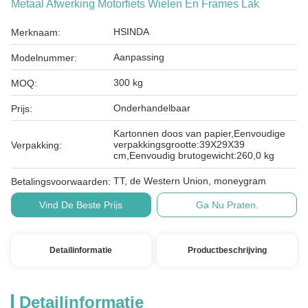
Metaal Afwerking Motorfiets Wielen En Frames Lak
HSINDA
Merknaam:
Aanpassing
Modelnummer:
300 kg
MOQ:
Onderhandelbaar
Prijs:
Kartonnen doos van papier,Eenvoudige
verpakkingsgrootte:39X29X39
Verpakking:
cm,Eenvoudig brutogewicht:260,0 kg
TT, de Western Union, moneygram
Betalingsvoorwaarden:
Vind De Beste Prijs
Ga Nu Praten.
Detailinformatie
Productbeschrijving
Detailinformatie