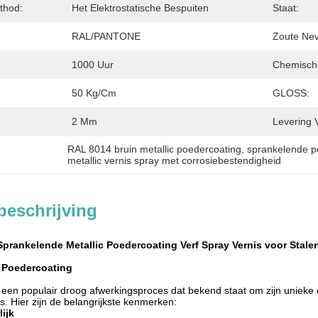
thod:
Het Elektrostatische Bespuiten
Staat:
RAL/PANTONE
Zoute Nev
1000 Uur
Chemische
50 Kg/cm
GLOSS:
2 Mm
Levering 
RAL 8014 bruin metallic poedercoating
, 
sprankelende p
metallic vernis spray met corrosiebestendigheid
beschrijving
Sprankelende Metallic Poedercoating Verf Spray Vernis voor Stale
 Poedercoating
 een populair droog afwerkingsproces dat bekend staat om zijn unieke 
s. Hier zijn de belangrijkste kenmerken:
lijk