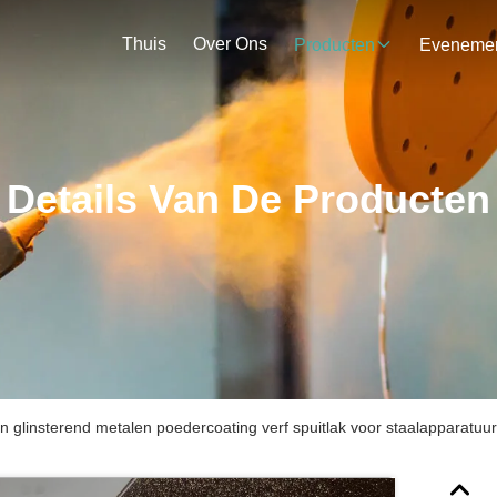
Thuis
Over Ons
Producten
Details Van De Producten
 glinsterend metalen poedercoating verf spuitlak voor staalapparatuur