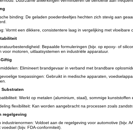
erhoud: Duurzame afwerkingen verminderen de behoefte aan frequent 
ing
ische binding: De geladen poederdeeltjes hechten zich stevig aan gea
erd.
: Vormt een dikkere, consistentere laag in vergelijking met vloeibare 
abiliteit
atuurbestendigheid: Bepaalde formuleringen (bijv. op epoxy- of silico
jn voor motoren, uitlaatsystemen en industriële apparatuur.
-Giftig
middelen: Elimineert brandgevaar in verband met brandbare oplosmid
 gevoelige toepassingen: Gebruikt in medische apparaten, voedselappa
gen.
in Substraten
tibiliteit: Werkt op metalen (aluminium, staal), sommige kunststoffen
ling flexibiliteit: Kan worden aangebracht na processen zoals zandstr
n regelgeving
 industrienormen: Voldoet aan de regelgeving voor automotive (bijv. 
 voedsel (bijv. FDA-conformiteit).