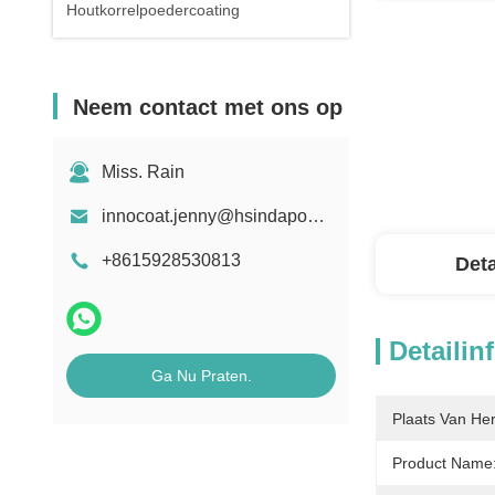
Houtkorrelpoedercoating
Neem contact met ons op
Miss. Rain
innocoat.jenny@hsindapowdercoating.com
+8615928530813
Deta
Detailin
Ga Nu Praten.
Plaats Van He
Product Name