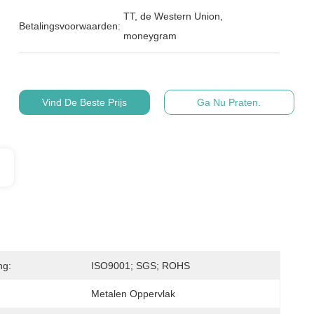
TT, de Western Union,
Betalingsvoorwaarden:
moneygram
Vind De Beste Prijs
Ga Nu Praten.
ng:
ISO9001; SGS; ROHS
Metalen Oppervlak