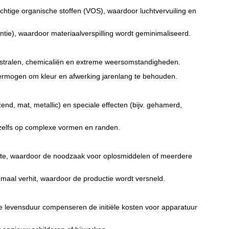
chtige organische stoffen (VOS), waardoor luchtvervuiling en
tie), waardoor materiaalverspilling wordt geminimaliseerd.
V-stralen, chemicaliën en extreme weersomstandigheden.
vermogen om kleur en afwerking jarenlang te behouden.
zend, mat, metallic) en speciale effecten (bijv. gehamerd,
, zelfs op complexe vormen en randen.
tte, waardoor de noodzaak voor oplosmiddelen of meerdere
maal verhit, waardoor de productie wordt versneld.
re levensduur compenseren de initiële kosten voor apparatuur