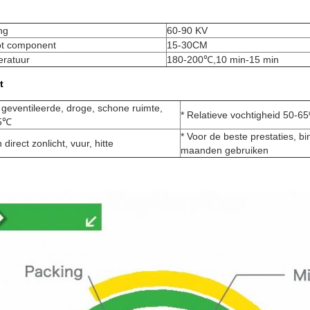
ng
60-90 KV
tot component
15-30CM
eratuur
180-200℃,10 min-15 min
t
 geventileerde, droge, schone ruimte,
* Relatieve vochtigheid 50-6
25℃
* Voor de beste prestaties, b
 direct zonlicht, vuur, hitte
maanden gebruiken