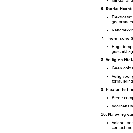
Minder ond
6. Sterke Hecht
Elektrostat
gegarande
Randdekking
7. Thermische St
Hoge temper
geschikt zi
8. Veilig en Niet
Geen oplos
Veilig voor
formulerin
9. Flexibiliteit 
Brede compa
Voorbehande
10. Naleving va
Voldoet aan
contact met