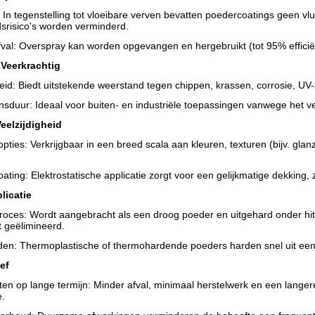
n tegenstelling tot vloeibare verven bevatten poedercoatings geen vlu
srisico's worden verminderd.
val: Overspray kan worden opgevangen en hergebruikt (tot 95% efficiën
Veerkrachtig
eid: Biedt uitstekende weerstand tegen chippen, krassen, corrosie, U
nsduur: Ideaal voor buiten- en industriële toepassingen vanwege het 
Veelzijdigheid
pties: Verkrijgbaar in een breed scala aan kleuren, texturen (bijv. glan
ating: Elektrostatische applicatie zorgt voor een gelijkmatige dekking
plicatie
roces: Wordt aangebracht als een droog poeder en uitgehard onder hi
t geëlimineerd.
rden: Thermoplastische of thermohardende poeders harden snel uit een
ef
en op lange termijn: Minder afval, minimaal herstelwerk en een lange
e.