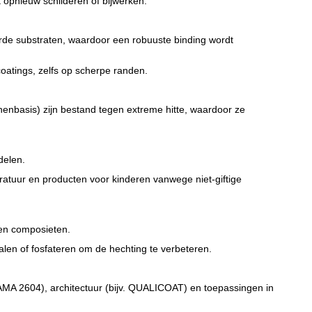
opnieuw schilderen of bijwerken.
arde substraten, waardoor een robuuste binding wordt
coatings, zelfs op scherpe randen.
nenbasis) zijn bestand tegen extreme hitte, waardoor ze
delen.
ratuur en producten voor kinderen vanwege niet-giftige
 en composieten.
alen of fosfateren om de hechting te verbeteren.
AAMA 2604), architectuur (bijv. QUALICOAT) en toepassingen in