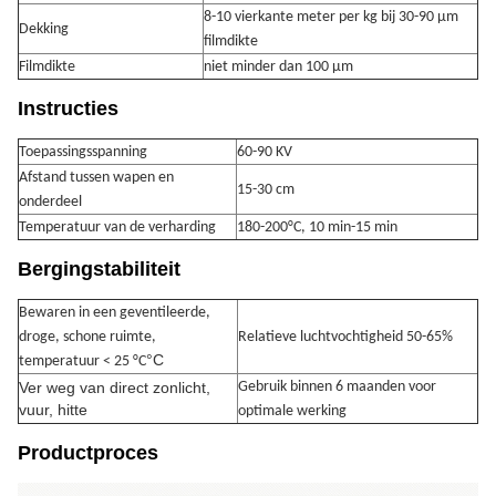
8-10 vierkante meter per kg bij 30-90 μm
Dekking
filmdikte
Filmdikte
niet minder dan 100 μm
Instructies
Toepassingsspanning
60-90 KV
Afstand tussen wapen en
15-30 cm
onderdeel
Temperatuur van de verharding
180-200°C, 10 min-15 min
Bergingstabiliteit
Bewaren in een geventileerde,
droge, schone ruimte,
Relatieve luchtvochtigheid 50-65%
°C
temperatuur < 25 °C
Ver weg van direct zonlicht,
Gebruik binnen 6 maanden voor
vuur, hitte
optimale werking
Productproces