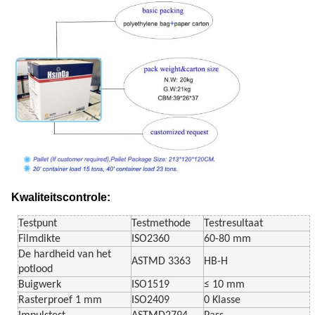
Kwaliteitscontrole:
Testpunt
Testmethode
Testresultaat
Filmdikte
ISO2360
60-80 mm
De hardheid van het
ASTMD 3363
HB-H
potlood
Buigwerk
ISO1519
≤ 10 mm
Rasterproef 1 mm
ISO2409
0 Klasse