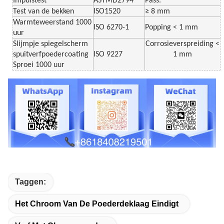
Impulstest
ASTMD2794
Pass.
Test van de bekken
ISO1520
≥ 8 mm
Warmteweerstand 1000
ISO 6270-1
Popping < 1 mm
uur
Slijmpje spiegelscherm
Corrosieverspreiding <
spuitverfpoedercoating
ISO 9227
1 mm
Sproei 1000 uur
Taggen:
Het Chroom Van De Poederdeklaag Eindigt