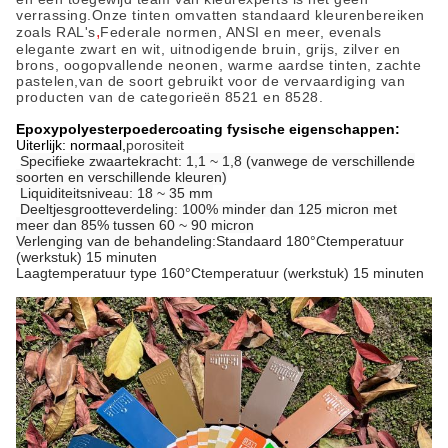
verrassing.Onze tinten omvatten standaard kleurenbereiken
,
zoals RAL's
Federale normen, ANSI en meer, evenals
elegante zwart en wit, uitnodigende bruin, grijs, zilver en
brons, oogopvallende neonen, warme aardse tinten, zachte
pastelen,van de soort gebruikt voor de vervaardiging van
producten van de categorieën 8521 en 8528.
Epoxypolyesterpoedercoating fysische eigenschappen:
Uiterlijk: normaal,
porositeit
Specifieke zwaartekracht: 1,1 ~ 1,8 (vanwege de verschillende
soorten en verschillende kleuren)
Liquiditeitsniveau: 18 ~ 35 mm
Deeltjesgrootteverdeling: 100% minder dan 125 micron met
meer dan 85% tussen 60 ~ 90 micron
Verlenging van de behandeling:
Standaard 180
°C
temperatuur
(werkstuk) 15 minuten
Laagtemperatuur type 160
°C
temperatuur (werkstuk) 15 minuten