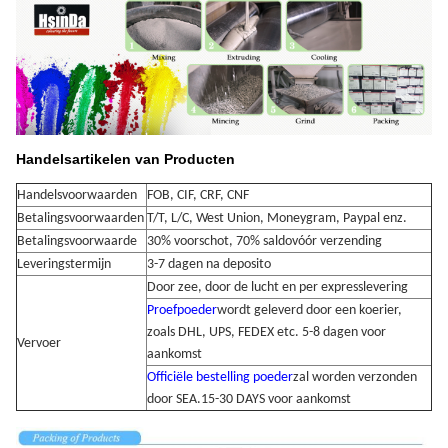
Handelsartikelen van Producten
Handelsvoorwaarden
FOB, CIF, CRF, CNF
Betalingsvoorwaarden
T/T, L/C, West Union, Moneygram, Paypal enz.
Betalingsvoorwaarde
30% voorschot, 70% saldo
vóór verzending
Leveringstermijn
3-7 dagen na deposito
Door zee, door de lucht en per expresslevering
Proefpoeder
wordt geleverd door een koerier,
zoals DHL, UPS, FEDEX etc. 5-8 dagen voor
Vervoer
aankomst
Officiële bestelling poeder
zal worden verzonden
door SEA.15-30 DAYS voor aankomst