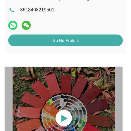
+8618408219501
Ga Nu Praten.