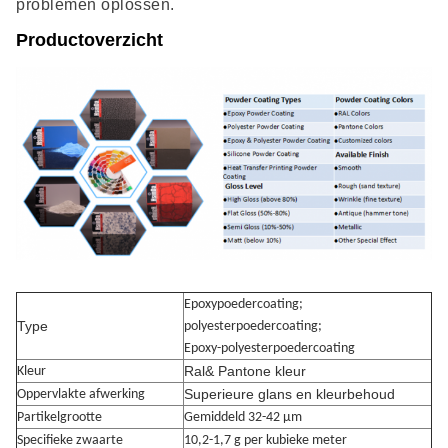
problemen oplossen.
Productoverzicht
Epoxypoedercoating;
Type
polyesterpoedercoating;
Epoxy-polyesterpoedercoating
Ral& Pantone kleur
Kleur
Superieure glans en kleurbehoud
Oppervlakte afwerking
Partikelgrootte
Gemiddeld 32-42 μm
Specifieke zwaarte
10,2-1,7 g per kubieke meter