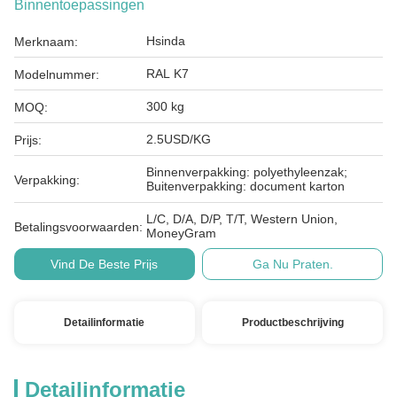
Binnentoepassingen
Hsinda
Merknaam:
RAL K7
Modelnummer:
300 kg
MOQ:
2.5USD/KG
Prijs:
Binnenverpakking: polyethyleenzak;
Verpakking:
Buitenverpakking: document karton
L/C, D/A, D/P, T/T, Western Union,
Betalingsvoorwaarden:
MoneyGram
Vind De Beste Prijs
Ga Nu Praten.
Detailinformatie
Productbeschrijving
Detailinformatie