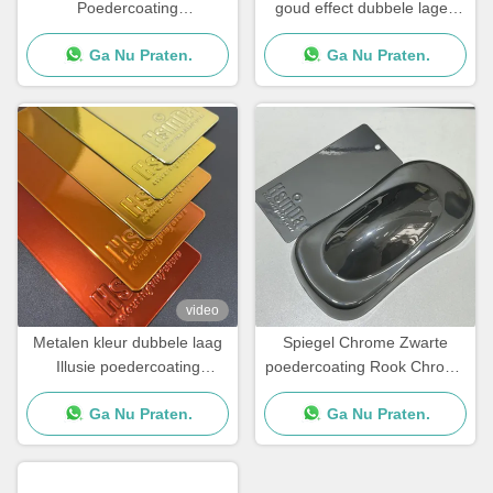
Poedercoating
goud effect dubbele lagen
Hoogglanzend Goed
elektrostatische
Ga Nu Praten.
Ga Nu Praten.
mechanisch vermogen
poedercoating voor luxe
meubels
video
Metalen kleur dubbele laag
Spiegel Chrome Zwarte
Illusie poedercoating
poedercoating Rook Chrome
Chroom effect verf
poedercoat
Ga Nu Praten.
Ga Nu Praten.