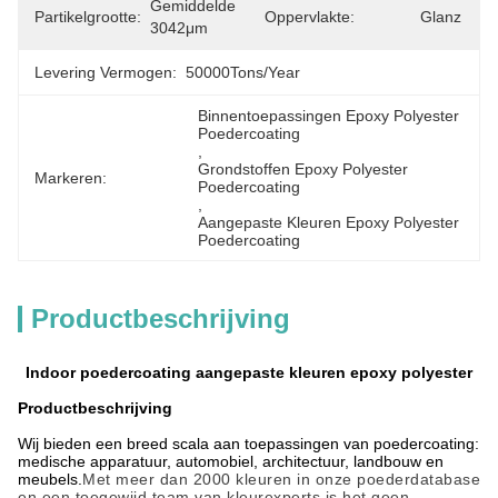
Gemiddelde 
Partikelgrootte:
Oppervlakte:
Glanz
3042μm
Levering Vermogen:
50000Tons/Year
Binnentoepassingen Epoxy Polyester 
Poedercoating
, 
Grondstoffen Epoxy Polyester 
Markeren:
Poedercoating
, 
Aangepaste Kleuren Epoxy Polyester 
Poedercoating
Productbeschrijving
Indoor poedercoating aangepaste kleuren epoxy polyester
Productbeschrijving
Wij bieden een breed scala aan toepassingen van poedercoating:
medische apparatuur, automobiel, architectuur, landbouw en
meubels.
Met meer dan 2000 kleuren in onze poederdatabase
en een toegewijd team van kleurexperts is het geen