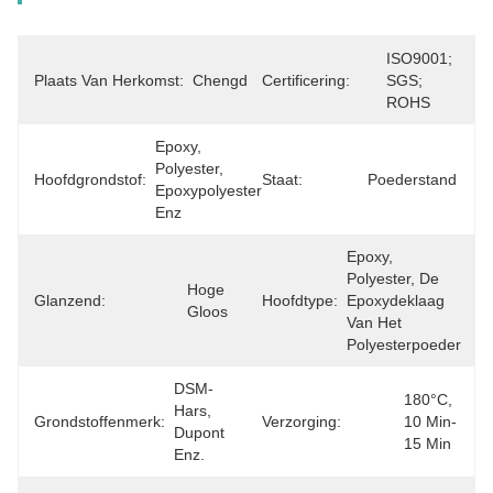
ISO9001; 
Plaats Van Herkomst:
Chengdu
Certificering:
SGS; 
ROHS
Epoxy, 
Polyester, 
Hoofdgrondstof:
Staat:
Poederstand
Epoxypolyester 
Enz
Epoxy, 
Polyester, De 
Hoge 
Glanzend:
Hoofdtype:
Epoxydeklaag 
Gloos
Van Het 
Polyesterpoeder
DSM-
180°C, 
Hars, 
Grondstoffenmerk:
Verzorging:
10 Min-
Dupont 
15 Min
Enz.