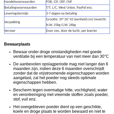
Handelsvoorwaarden
FOB, CIF, CRF, CNF
Betalingsvoorwaarden
T/T, L/C, West Union, PayPal enz.
Leveringstermijn
3-7 dagen na betaling
Grootte: 39*26*43 (eenheid:cm) Gewicht:
Verpakking
N.W. 25kg G.W. 26kg
Vervoer
Door zee, door de lucht, per koerier
Bewaarplaats
Bewaar onder droge omstandigheden met goede
ventilatie bij een temperatuur van niet meer dan 30°C
De aanbevolen opslagperiode mag niet langer dan 6
maanden zijn, indien deze 6 maanden overschrijdt
zonder dat de vrijstroomende eigenschappen worden
aangetast, zal het poeder nog steeds optimale
eigenschappen hebben.
Bescherm tegen overmatige hitte, vochtigheid, water
en verontreiniging met vreemde stoffen zoals poeder,
stof, vuil enz.
Het overgebleven poeder dient op een geschikte,
koele en droge plaats te worden bewaard en niet te