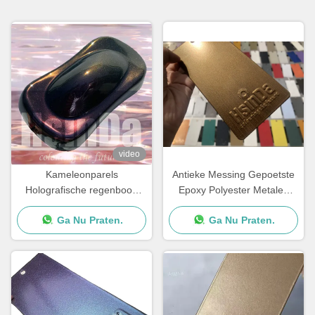
video
Kameleonparels
Antieke Messing Gepoetste
Holografische regenboog
Epoxy Polyester Metalen
Metalen kleuren
Spray Verf
Ga Nu Praten.
Ga Nu Praten.
Poedercoating Super Flash
Poetspoedercoating