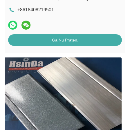
+8618408219501
Ga Nu Praten.