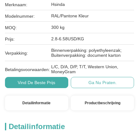
Hsinda
Merknaam:
RAL/Pantone Kleur
Modelnummer:
300 kg
MOQ:
2.8-6.58USD/KG
Prijs:
Binnenverpakking: polyethyleenzak;
Verpakking:
Buitenverpakking: document karton
L/C, D/A, D/P, T/T, Western Union,
Betalingsvoorwaarden:
MoneyGram
Vind De Beste Prijs
Ga Nu Praten.
Detailinformatie
Productbeschrijving
Detailinformatie