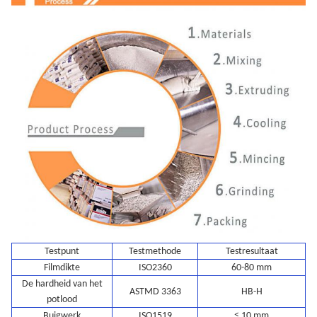
Testpunt
Testmethode
Testresultaat
Filmdikte
ISO2360
60-80 mm
De hardheid van het
ASTMD 3363
HB-H
potlood
Buigwerk
ISO1519
≤ 10 mm