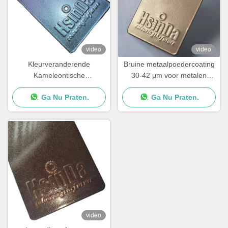
video
video
Kleurveranderende
Bruine metaalpoedercoating
Kameleontische
30-42 μm voor metalen
Oppervlakteafwerking
oppervlakken
Ga Nu Praten.
Ga Nu Praten.
Poedercoating Spray voor
Transformatief Design
video