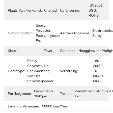
ISO9001; 
Plaats Van Herkomst:
Chengdu
Certificering:
SGS; 
ROHS
Epoxy, 
Polyester, 
Elektrostatis
Hoofdgrondstof:
Aanwendingswijze:
Epoxypolyester 
Spray
Enz
Kleur:
Zilver
Glanzend:
Hoogglanzend/halfgl
Epoxy, 
180-
Polyester, De 
200℃, 
Hoofdtype:
Epoxydeklaag 
Verzorging:
10 
Van Het 
Min-15 
Polyesterpoeder
Min
Gemiddelde 
Zand/Krokodil/Rimpel/H
Partikelgrootte:
Textuur:
3042μm
Enz.
Levering Vermogen:
50000Tons/Year