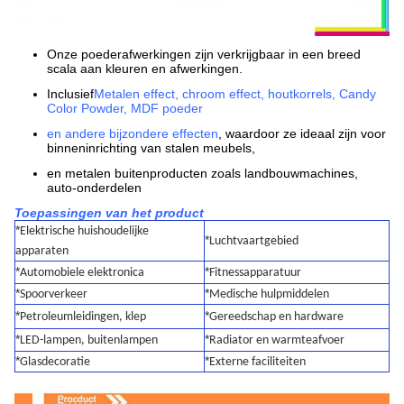
Onze poederafwerkingen zijn verkrijgbaar in een breed
scala aan kleuren en afwerkingen.
Inclusief
Metalen effect, chroom effect, houtkorrels, Candy
Color Powder, MDF poeder
en andere bijzondere effecten
, waardoor ze ideaal zijn voor
binneninrichting van stalen meubels,
en metalen buitenproducten zoals landbouwmachines,
auto-onderdelen
Toepassingen van het product
*
Elektrische huishoudelijke
*
Luchtvaartgebied
apparaten
*
*
Automobiele elektronica
Fitnessapparatuur
*
*
Spoorverkeer
Medische hulpmiddelen
*
*
Petroleumleidingen, klep
Gereedschap en hardware
*
*
LED-lampen, buitenlampen
Radiator en warmteafvoer
*
*
Glasdecoratie
Externe faciliteiten