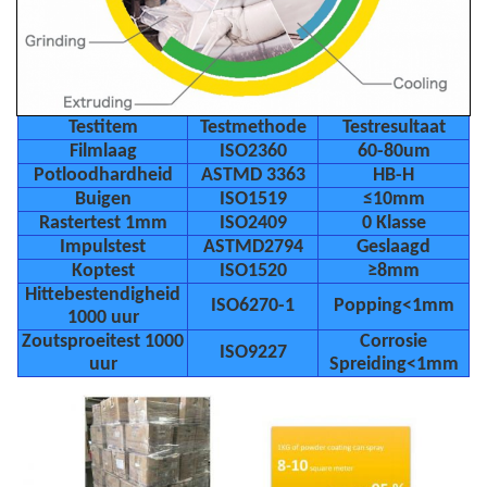
Testitem
Testmethode
Testresultaat
Filmlaag
ISO2360
60-80um
Potloodhardheid
ASTMD 3363
HB-H
Buigen
ISO1519
≤10mm
Rastertest 1mm
ISO2409
0 Klasse
Impulstest
ASTMD2794
Geslaagd
Koptest
ISO1520
≥8mm
Hittebestendigheid
ISO6270-1
Popping<1mm
1000 uur
Zoutsproeitest 1000
Corrosie
ISO9227
uur
Spreiding<1mm