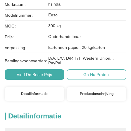
hsinda
Merknaam:
Eeso
Modelnummer:
300 kg
MOQ:
Onderhandelbaar
Prijs:
kartonnen papier, 20 kg/karton
Verpakking:
D/A, L/C, D/P, T/T, Western Union, ,
Betalingsvoorwaarden:
PayPal
Vind De Beste Prijs
Ga Nu Praten.
Detailinformatie
Productbeschrijving
Detailinformatie