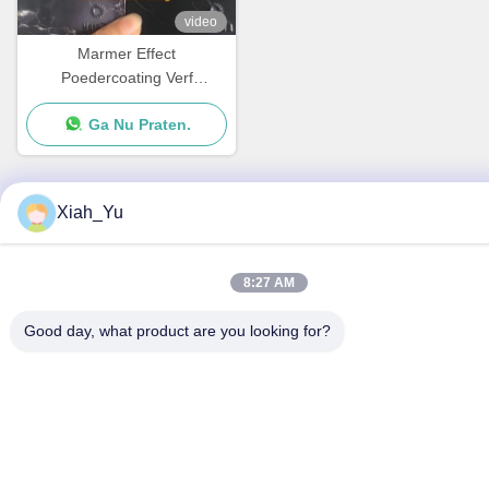
video
Marmer Effect
Poedercoating Verf
Schramvast voor
Ga Nu Praten.
metaaloppervlak
Xiah_Yu
Snel contact
8:27 AM
Adres
- Nee, dat is niet waar.38Huagang Road, Zuidgebied
Good day, what product are you looking for?
Moderne Industriehaven, Pixian, Chengdu, Sichuan, China
Telefoon
86-18190826106
E-mail