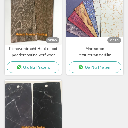
video
video
Filmoverdracht Hout effect
Marmeren
poedercoating verf voor
texturetransferfilm
metalen meubels
decoratieve poedercoating
Ga Nu Praten.
Ga Nu Praten.
voor meubels