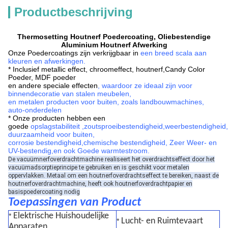
Productbeschrijving
Thermosetting Houtnerf Poedercoating, Oliebestendige
Aluminium Houtnerf Afwerking
Onze
Poedercoatings zijn verkrijgbaar in
een breed scala aan
kleuren en afwerkingen
.
* Inclusief metallic effect, chroomeffect, houtnerf,
Candy Color
Poeder, MDF poeder
en andere speciale effecten
, waardoor ze ideaal zijn voor
binnendecoratie van stalen meubelen,
en metalen producten voor buiten, zoals landbouwmachines,
auto-onderdelen
* Onze producten hebben een
goede
opslagstabiliteit
,
zoutsproeibestendigheid,
weerbestendigheid,
duurzaamheid voor buiten,
corrosie
bestendigheid,
chemische bestendigheid,
Zeer Weer- en
UV-bestendig
,
en ook Goede warmtestroom.
De vacuümnerfoverdrachtmachine realiseert het overdrachtseffect door het
vacuümadsorptieprincipe te gebruiken en is geschikt voor metalen
oppervlakken. Metaal om een houtnerfoverdrachtseffect te bereiken, naast de
houtnerfoverdrachtmachine, heeft ook houtnerfoverdrachtpapier en
basispoedercoating nodig
Toepassingen van Product
Elektrische Huishoudelijke
*
Lucht- en Ruimtevaart
*
Apparaten