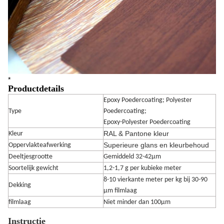
*
Productdetails
Epoxy Poedercoating; Polyester
Type
Poedercoating;
Epoxy-Polyester Poedercoating
RAL & Pantone kleur
Kleur
Superieure glans en kleurbehoud
Oppervlakteafwerking
Deeltjesgrootte
Gemiddeld 32-42μm
Soortelijk gewicht
1,2-1,7 g per kubieke meter
8-10 vierkante meter per kg bij 30-90
Dekking
μm filmlaag
filmlaag
Niet minder dan 100μm
Instructie