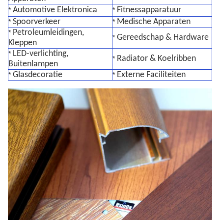
Automotive Elektronica
Fitnessapparatuur
*
*
Spoorverkeer
Medische Apparaten
*
*
Petroleumleidingen,
*
Gereedschap & Hardware
*
Kleppen
LED-verlichting,
*
Radiator & Koelribben
*
Buitenlampen
Glasdecoratie
Externe Faciliteiten
*
*