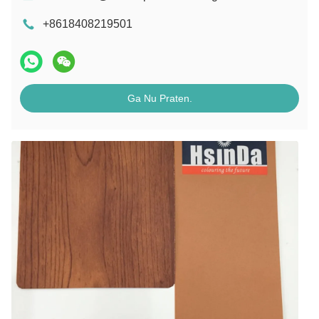
+8618408219501
Ga Nu Praten.