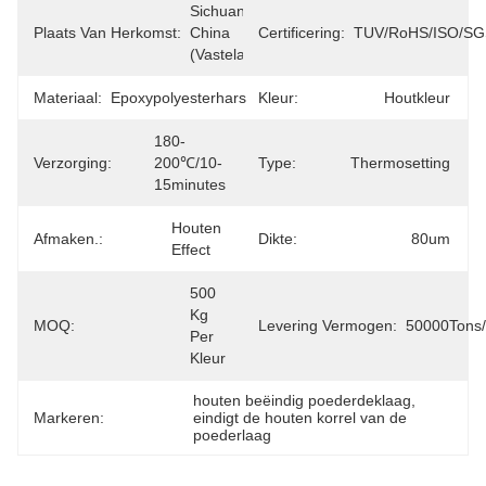
Sichuan, 
Plaats Van Herkomst:
China 
Certificering:
TUV/RoHS/ISO/SG
(vasteland)
Materiaal:
Epoxypolyesterhars
Kleur:
Houtkleur
180-
Verzorging:
200℃/10-
Type:
Thermosetting
15minutes
Houten 
Afmaken.:
Dikte:
80um
Effect
500 
Kg 
MOQ:
Levering Vermogen:
50000Tons/
Per 
Kleur
houten beëindig poederdeklaag
, 
Markeren:
eindigt de houten korrel van de 
poederlaag