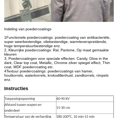
Indeling van poedercoatings
1Functionele poedercoatings: poedercoating van antibacteriële,
super weerbestendige, oliebestendige, warmteverspreidende,
hoge temperatuurbestendige enz.
2, Kleurrijke poedercoatings: Ral, Pantone, Op maat gemaakte
kleuren
3, Poedercoatingen voor speciale effecten: Candy, Glow in the
dark, Clear top coat, Metallic, Chrome zilver spiegel effect, Thin
coat, MDF poedercoating etc.
4Textuur poedercoatings: poedercoatings van hamer,
houtkorrels, waterkorrels, krokodillenhuid, zandkorrels, rimpels
enz.
Instructies
Toepassingsspanning
60-90 KV
Afstand tussen wapen en
15-30 cm
onderdeel
Temperatuur van de verharding
180-200°C, 10 min-15 min