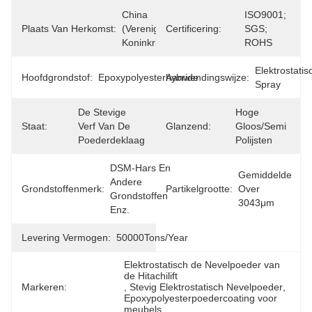
China 
ISO9001; 
Plaats Van Herkomst:
(Verenigd 
Certificering:
SGS; 
Koninkrijk)
ROHS
Elektrostatis
Hoofdgrondstof:
Epoxypolyesterhybride
Aanwendingswijze:
Spray
De Stevige 
Hoge 
Staat:
Verf Van De 
Glanzend:
Gloos/semi 
Poederdeklaag
Polijsten
DSM-Hars En 
Gemiddelde 
Andere 
Grondstoffenmerk:
Partikelgrootte:
Over 
Grondstoffen 
3043μm
Enz.
Levering Vermogen:
50000Tons/Year
Elektrostatisch de Nevelpoeder van 
de Hitachilift
Markeren:
, 
Stevig Elektrostatisch Nevelpoeder
, 
Epoxypolyesterpoedercoating voor 
meubels