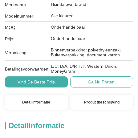
Hsinda own brand
Merknaam:
Alle kleuren
Modelnummer:
Onderhandelbaar
MOQ:
Onderhandelbaar
Prijs:
Binnenverpakking: polyethyleenzak;
Verpakking:
Buitenverpakking: document karton
L/C, D/A, D/P, T/T, Western Union,
Betalingsvoorwaarden:
MoneyGram
Vind De Beste Prijs
Ga Nu Praten.
Detailinformatie
Productbeschrijving
Detailinformatie