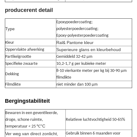
produceren
t detail
Epoxypoedercoating;
Type
polyesterpoedercoating;
Epoxy-polyesterpoedercoating
Ral& Pantone kleur
Kleur
Superieure glans en kleurbehoud
Oppervlakte afwerking
Partikelgrootte
Gemiddeld 32-42 μm
Specifieke zwaarte
10,2-1,7 g per kubieke meter
8-10 vierkante meter per kg bij 30-90 μm
Dekking
filmdikte
Filmdikte
niet minder dan 100 μm
Bergingstabiliteit
Bewaren in een geventileerde,
droge, schone ruimte,
Relatieve luchtvochtigheid 50-65%
°C
temperatuur < 25 °C
Ver weg van direct zonlicht,
Gebruik binnen 6 maanden voor