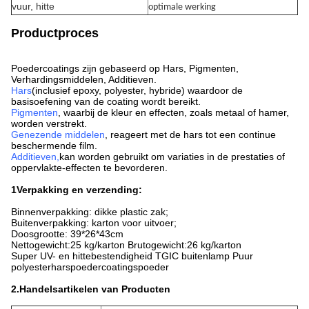
vuur, hitte
optimale werking
Productproces
Poedercoatings zijn gebaseerd op Hars, Pigmenten,
Verhardingsmiddelen, Additieven.
Hars
(inclusief epoxy, polyester, hybride) waardoor de
basisoefening van de coating wordt bereikt.
Pigmenten
, waarbij de kleur en effecten, zoals metaal of hamer,
worden verstrekt.
Genezende middelen
, reageert met de hars tot een continue
beschermende film.
Additieven
,
kan worden gebruikt om variaties in de prestaties of
oppervlakte-effecten te bevorderen.
1Verpakking en verzending:
Binnenverpakking: dikke plastic zak;
Buitenverpakking: karton voor uitvoer;
Doosgrootte: 39*26*43cm
Nettogewicht:25 kg/karton Brutogewicht:26 kg/karton
Super UV- en hittebestendigheid TGIC buitenlamp Puur
polyesterharspoedercoatingspoeder
2.
Handelsartikelen van Producten