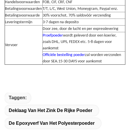
Handelsvoorwaarden
FOB, CIF, CRF, CNF
Betalingsvoorwaarden
T/T, L/C, West Union, Moneygram, Paypal enz.
Betalingsvoorwaarde
30% voorschot, 70% saldo
vóór verzending
Leveringstermijn
3-7 dagen na deposito
Door zee, door de lucht en per expresslevering
Proefpoeder
wordt geleverd door een koerier,
zoals DHL, UPS, FEDEX etc. 5-8 dagen voor
Vervoer
aankomst
Officiële bestelling poeder
zal worden verzonden
door SEA.15-30 DAYS voor aankomst
Taggen:
Deklaag Van Het Zink De Rijke Poeder
De Epoxyverf Van Het Polyesterpoeder