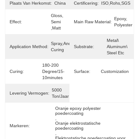
Plaats Van Herkomst:
China
Certificering:
ISO,Rohs,SGS
Gloss, 
Epoxy, 
Effect:
Semi 
Main Raw Material:
Polyester
,matt
Metal\ 
Spray,and 
Application Method:
Substrate:
Aluminum\ 
Curing
Steel Etc
180-200 
Curing:
Degree/15-
Surface:
Customization
10minutes
5000 
Levering Vermogen:
Ton/jaar
Oranje epoxy polyester 
poedercoating
, 
Oranje elektrostatische 
Markeren:
poedercoating
, 
Elektrostatische poedercoating voor 