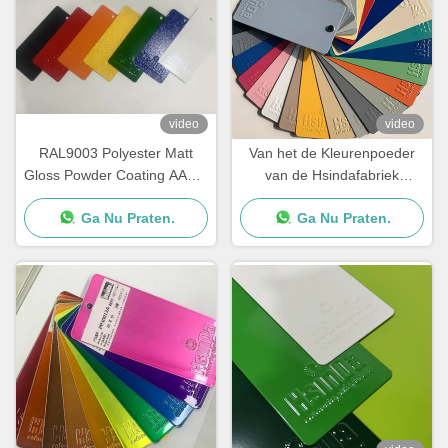
video
video
RAL9003 Polyester Matt
Van het de Kleurenpoeder
Gloss Powder Coating AAMA
van de Hsindafabriek
gecertificeerd voor
Duurzame Elektrostatische
Ga Nu Praten.
Ga Nu Praten.
architectuur
Diverse Verf van de de
Deklaagnevel in Voorraad