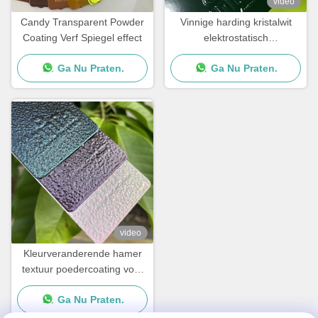
video
Candy Transparent Powder
Vinnige harding kristalwit
Coating Verf Spiegel effect
elektrostatisch
poedercoating polyester
Ga Nu Praten.
Ga Nu Praten.
TGIC gratis voor architectuur
video
Kleurveranderende hamer
textuur poedercoating voor
metalen oppervlakken met
Ga Nu Praten.
aangepaste glans