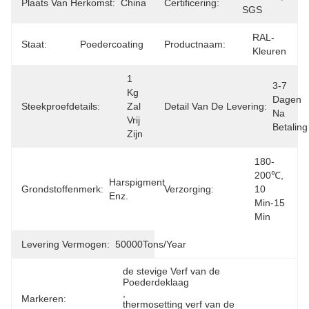
Plaats Van Herkomst:
China
Certificering:
SGS
RAL-
Staat:
Poedercoating
Productnaam:
Kleuren
1 
3-7 
Kg 
Dagen 
Steekproefdetails:
Zal 
Detail Van De Levering:
Na 
Vrij 
Betaling
Zijn
180-
200℃, 
Harspigment 
Grondstoffenmerk:
Verzorging:
10 
Enz.
Min-15 
Min
Levering Vermogen:
50000Tons/Year
de stevige Verf van de 
Poederdeklaag
, 
Markeren:
thermosetting verf van de 