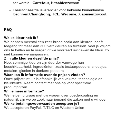
ter wereld:
, Carrefour, Hitachi
enzovoort.
Geautoriseerde leverancier voor bekende binnenlandse
bedrijven:
Changhong, TCL, Wecome, Xiaomi
enzovoort.
F&Q
Welke kleur heb ik?
We hebben meestal een zeer breed scala aan kleuren. heeft
toegang tot meer dan 300 verf kleuren en texturen. voel je vrij om
ons te bellen en te vragen of we voorraad uw gewenste kleur. zo
niet kunnen we aanpassen.
Zijn alle kleuren dezelfde prijs?
Nee, sommige kleuren zijn duurder vanwege hun
beschikbaarheid. Ingrediënten, zoals textuurpoeders, snoepjes,
metalen, gloeien in donkere poeders.
Waar kan ik informatie over de prijzen vinden?
Onze prijsstructuur is afhankelijk van volume, technologie en
kleurkeuze. Neem contact met ons op voor specifieke
productprijzen.
Wil je meer informatie?
We helpen u graag met uw vragen over poedercoating en
natuurlijk zijn we op zoek naar iemand die zaken met u wil doen.
Welke betalingsvoorwaarden accepteer je?
We accepteren PayPal, T/T,
LC en Western Union