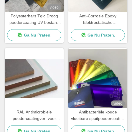
video
Polyesterhars Tgic Droog
Anti-Corrosie Epoxy
poedercoating UV-bestand
Elektrostatische
Textured High Heat
Poedercoating voor
Ga Nu Praten.
Ga Nu Praten.
Betonijzer Stalen Staven
video
RAL Antimicrobiële
Antibacteriële koude
poedercoatingverf voor
vloeibare spuitpoedercoating
metaal- en MDF-meubels
voedselkwaliteit Zweetvrij
Ga Nu Praten.
Ga Nu Praten.
vuil