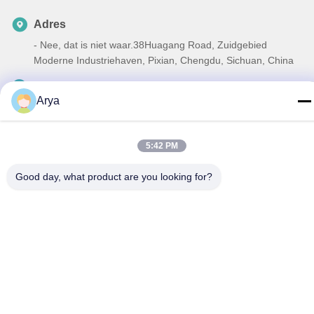
Adres
- Nee, dat is niet waar.38Huagang Road, Zuidgebied
Moderne Industriehaven, Pixian, Chengdu, Sichuan, China
Telefoon
Arya
86-18190826106
E-mail
5:42 PM
esu.sales7@hsindapowdercoating.com
Good day, what product are you looking for?
Privacybeleid
|
Sitemap
| China Goed Kwaliteit Thermoset
poedercoating Auteursrecht © 2018-2026 Chengdu Hsinda
Polymer Materials Co., Ltd. Allemaal. Alle rechten voorbehouden.