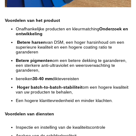
verpakking van de Unie
Voordelen van het product
Onafhankelijke producten en kleurmatching
Onderzoek en
ontwikkeling
Betere harsen
van DSM, een hoger harsinhoud om een
superieure kwaliteit en een hogere coating ratio te
garanderen
Betere pigmenten
om een betere dekking te garanderen,
een sterkere anti-ultraviolet en weersverwachting te
garanderen,
bereiken
30-40 mm
diktevereisten
Hoger batch-to-batch-stabiliteit
om een hogere kwaliteit
van uw producten te behalen,
Een hogere klanttevredenheid en minder klachten.
Voordelen van diensten
Inspectie en instelling van de kwaliteitscontrole
Analyse van de schilderkwaliteit