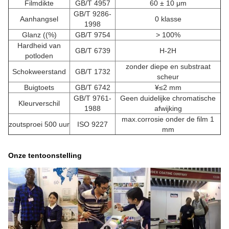
Filmdikte
GB/T 4957
60 ± 10 μm
GB/T 9286-
Aanhangsel
0 klasse
1998
Glanz ((%)
GB/T 9754
> 100%
Hardheid van
GB/T 6739
H-2H
potloden
zonder diepe en substraat
Schokweerstand
GB/T 1732
scheur
Buigtoets
GB/T 6742
¥≤2 mm
GB/T 9761-
Geen duidelijke chromatische
Kleurverschil
1988
afwijking
max.corrosie onder de film 1
zoutsproei 500 uur
ISO 9227
mm
Onze tentoonstelling