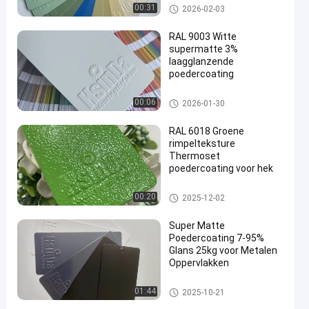
Thermoset poedercoating
00:31
2026-02-03
RAL 9003 Witte
supermatte 3%
laagglanzende
poedercoating
en
Thermoset poedercoating
00:06
2026-01-30
RAL 6018 Groene
rimpelteksture
Thermoset
poedercoating voor hek
Thermoset poedercoating
00:20
2025-12-02
Super Matte
Poedercoating 7-95%
Glans 25kg voor Metalen
Oppervlakken
Thermoset poedercoating
01:44
2025-10-21