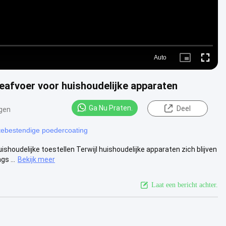
Auto
Picture-
Fullscre
in-
Picture
afvoer voor huishoudelijke apparaten
Ga Nu Praten.
Deel
gen
ebestendige poedercoating
udelijke toestellen Terwijl huishoudelijke apparaten zich blijven
s ...
Bekijk meer
Laat een bericht achter.