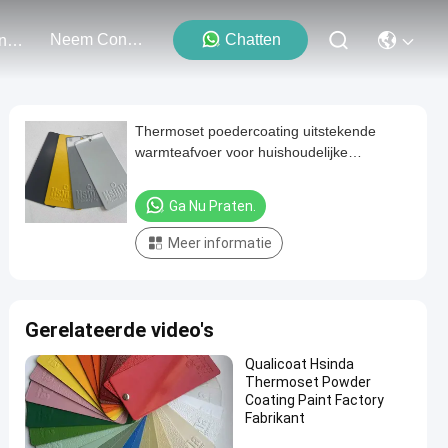
Neem Contact Met Ons Op
Chatten
Evenementen
Thermoset poedercoating uitstekende
warmteafvoer voor huishoudelijke
apparaten
Ga Nu Praten.
Meer informatie
Gerelateerde video's
Qualicoat Hsinda
Thermoset Powder
Coating Paint Factory
Fabrikant