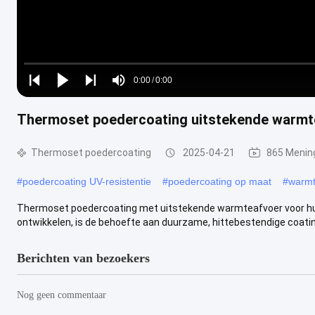
Loaded
:
0%
0:00
/
0:00
Play
Play
Play
Mute
Current
Duration
next
next
Thermoset poedercoating uitstekende warmte
Time
Thermoset poedercoating
2025-04-21
865 Menin
#
poedercoating UV-resistentie
#
poedercoating op maat
#
warmt
Thermoset poedercoating met uitstekende warmteafvoer voor huisho
ontwikkelen, is de behoefte aan duurzame, hittebestendige coating
Berichten van bezoekers
Nog geen commentaar