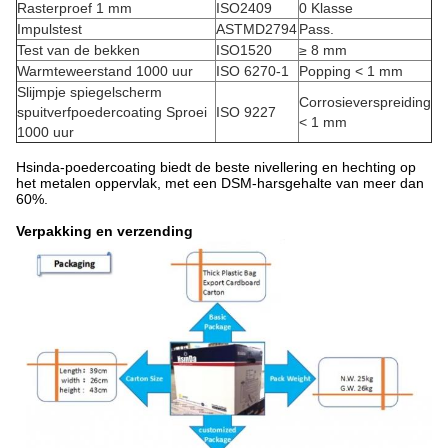
Rasterproef 1 mm
ISO2409
0 Klasse
Impulstest
ASTMD2794
Pass.
Test van de bekken
ISO1520
≥ 8 mm
Warmteweerstand 1000 uur
ISO 6270-1
Popping < 1 mm
Slijmpje spiegelscherm
Corrosieverspreiding
spuitverfpoedercoating Sproei
ISO 9227
< 1 mm
1000 uur
Hsinda-poedercoating biedt de beste nivellering en hechting op
het metalen oppervlak, met een DSM-harsgehalte van meer dan
60%.
Verpakking en verzending