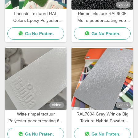
video
Lacoste Textured RAL
Rimpelteksture RAL9005
Colors Epoxy Polyester
Moire poedercoating voor
Powder Coating voor
elektrische kasten via
Ga Nu Praten.
Ga Nu Praten.
metaalproducten
elektrostatisch sproeien
video
video
Witte rimpel textuur
RAL7004 Grey Wrinkle Big
Polyester poedercoating 60-
Texture Hybrid Powder
80um voor metaal
Coating Paint for metal
Ga Nu Praten.
Ga Nu Praten.
coating