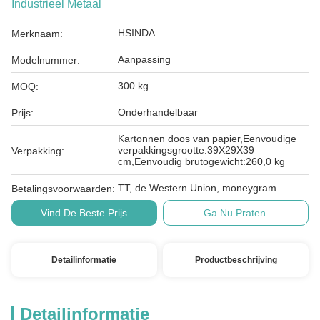
Industrieel Metaal
HSINDA
Merknaam:
Aanpassing
Modelnummer:
300 kg
MOQ:
Onderhandelbaar
Prijs:
Kartonnen doos van papier,Eenvoudige
verpakkingsgrootte:39X29X39
Verpakking:
cm,Eenvoudig brutogewicht:260,0 kg
TT, de Western Union, moneygram
Betalingsvoorwaarden:
Vind De Beste Prijs
Ga Nu Praten.
Detailinformatie
Productbeschrijving
Detailinformatie