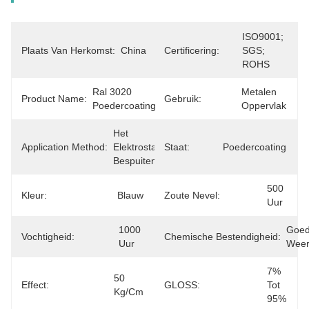
ISO9001; 
Plaats Van Herkomst:
China
Certificering:
SGS; 
ROHS
Ral 3020 
Metalen 
Product Name:
Gebruik:
Poedercoating
Oppervlak
Het 
Application Method:
Elektrostatische 
Staat:
Poedercoating
Bespuiten
500 
Kleur:
Blauw
Zoute Nevel:
Uur
1000 
Goed
Vochtigheid:
Chemische Bestendigheid:
Uur
Weer
7% 
50 
Effect:
GLOSS:
Tot 
Kg/cm
95%