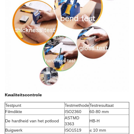
Kwaliteitscontrole
Testpunt
Testmethode
Testresultaat
Filmdikte
ISO2360
60-80 mm
ASTMD
De hardheid van het potlood
HB-H
3363
Buigwerk
ISO1519
≤ 10 mm