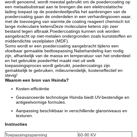
wordt genoemd, wordt meestal gebruikt om de poedercoating op
een metaalsubstraat aan te brengen.die een elektrostatische
lading toepast op de poederdeeltjesNa het aanbrengen van de
poedercoating gaan de onderdelen in een verhardingsoven waar,
met de toevoeging van warmte,de coating reageert chemisch tot
lange moleculaire ketensDeze moleculaire ketens zijn zeer
bestand tegen afbraak.Poedercoatings kunnen ook worden
aangebracht op niet-metalen ondergronden zoals kunststoffen en
middendichte vezelplaten (MDF).
Soms wordt er een poedercoating aangebracht tijdens een
vloeibaar gemaakte bedtoepassing.Nabehandeling kan nodig
zijn, afhankelijk van de massa en temperatuur van het onderdeel
en het gebruikte poederHet maakt niet uit welk
toepassingsproces wordt gebruikt, poedercoatings zijn
gemakkelijk te gebruiken, milieuvriendelijk, kosteneffectief en
stevig!
Waarom een bron van Hsinda?
Kosten-efficiëntie
Geavanceerde technologie Hsinda biedt UV-bestendige en
antigeelvormige formules.
Aanpassing beschikbaar in verschillende glansniveaus en
texturen.
Instructies
Toepassingsspanning
60-90 KV