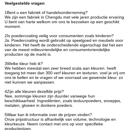
Veelgestelde vragen
1Bent u een fabriek of handelsonderneming?
We zijn een fabriek in Chengdu met vele jaren productie ervaring.
U bent van harte welkom om ons te bezoeken op een geschikt
moment.
2Is poedercoating veilig voor consumenten zoals kinderen?
Ja. Poedercoating wordt gebruikt op speelgoed en meubels voor
kinderen. Het heeft de onderscheidende eigenschap dat het een
van de meest milieuvriendelijke en consumentvriendelijke
producten op de markt is.
3Welke kleur heb ik?
We hebben meestal een zeer breed scala aan kleuren. heeft
toegang tot meer dan 300 verf kleuren en texturen. voel je vrij om
ons te bellen en te vragen of we voorraad uw gewenste kleur. zo
niet kunnen we aanpassen.
4Zijn alle kleuren dezelfde prijs?
Nee, sommige kleuren zijn duurder vanwege hun
beschikbaarheid. Ingrediënten, zoals textuurpoeders, snoepjes,
metalen, gloeien in donkere poeders.
5Waar kan ik informatie over de prijzen vinden?
Onze prijsstructuur is afhankelijk van volume, technologie en
kleurkeuze. Neem contact met ons op voor specifieke
productprijzen.