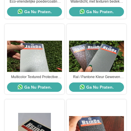
Eco-vriendelijke poedercoating
Waterdicht, met texturen bedekte
met een hoge
poedercoating,
Ga Nu Praten.
Ga Nu Praten.
corrosiebestendigheid
energiebesparend,
milieuvriendelijk
Multicolor Textured Protective
Ral / Pantone Kleur Geweven
Powder Coating Super
poedercoat Hoog
Ga Nu Praten.
Ga Nu Praten.
Weerbestand Duurzaam
warmteverspreiding Voor metaal
afwerking
afwerking