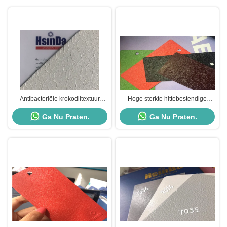
Antibacteriële krokodiltextuur
Hoge sterkte hittebestendige
poedercoating, Indoor meubilair
poedercoating Rimpel textuur
Ga Nu Praten.
Ga Nu Praten.
craquelé poedercoating
Afwerking Geen vervuiling