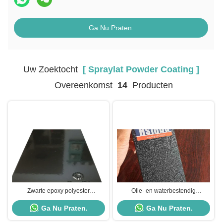
Ga Nu Praten.
Uw Zoektocht
[ Spraylat Powder Coating ]
Overeenkomst
14
Producten
Zwarte epoxy polyester
Olie- en waterbestendig
poedercoating, hoog glanzende
poedercoat, niet-toxisch
Ga Nu Praten.
Ga Nu Praten.
spraylat poedercoating
spuitpoedercoat.