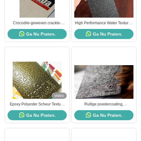
Crocodile-geweven crackle-
High Performance Water Textured
afwerkingspoedercoating
Powder Coat Duurzaam met hoge
Ga Nu Praten.
Ga Nu Praten.
externe stabiliteit
video
Epoxy Polyester Scheur Textuur
Ruitige poedercoating,
Poedercoating Met Hoge
elektrostatische poedercoating,
Ga Nu Praten.
Ga Nu Praten.
Temperatuurbestendigheid
corrosiebestendigheid