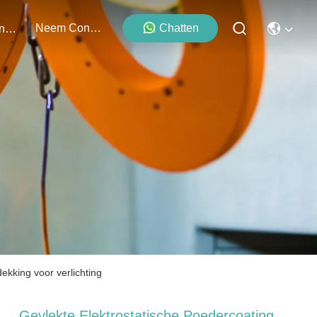
Neem Contact Met Ons Op
Chatten
Evenementen
ekking voor verlichting
Gevlekte Elektrostatische Poedercoating