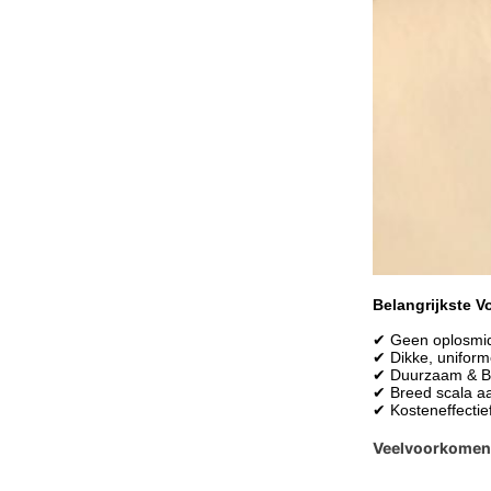
Belangrijkste V
✔ Geen oplosmidd
✔ Dikke, uniform
✔ Duurzaam & Bes
✔ Breed scala aan
✔ Kosteneffectief
Veelvoorkomen