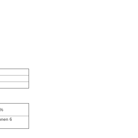
5%
innen 6