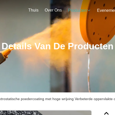
Thuis
Over Ons
Producten
Details Van De Producten
ktrostatische poedercoating met hoge wrijving Verbeterde oppervlakte d