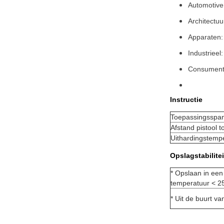
Automotive
Architectu
Apparaten:
Industriee
Consumente
Instructie
Toepassingsspa
Afstand pistool 
Uithardingstemp
Opslagstabilitei
* Opslaan in een
temperatuur < 
* Uit de buurt van