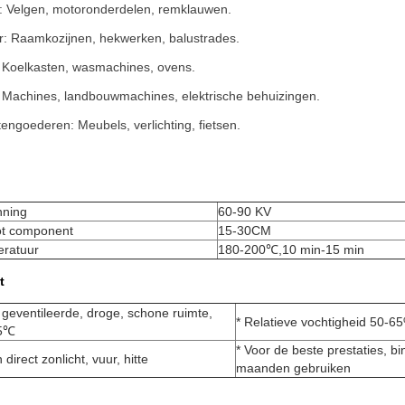
: Velgen, motoronderdelen, remklauwen.
ur: Raamkozijnen, hekwerken, balustrades.
 Koelkasten, wasmachines, ovens.
l: Machines, landbouwmachines, elektrische behuizingen.
ngoederen: Meubels, verlichting, fietsen.
nning
60-90 KV
tot component
15-30CM
eratuur
180-200℃,10 min-15 min
t
 geventileerde, droge, schone ruimte,
* Relatieve vochtigheid 50-6
25℃
* Voor de beste prestaties, b
 direct zonlicht, vuur, hitte
maanden gebruiken