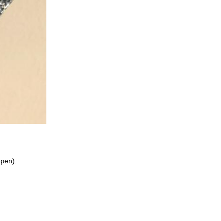
epen).