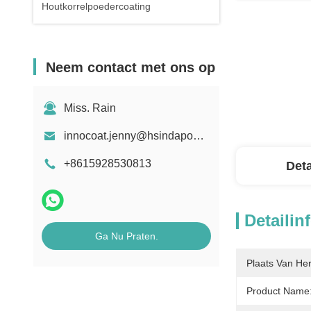
Houtkorrelpoedercoating
Neem contact met ons op
Miss. Rain
innocoat.jenny@hsindapowdercoating.com
+8615928530813
Deta
Detailin
Ga Nu Praten.
Plaats Van He
Product Name