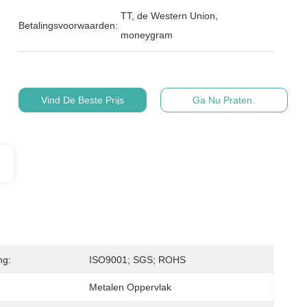
TT, de Western Union,
Betalingsvoorwaarden:
moneygram
Vind De Beste Prijs
Ga Nu Praten.
ng:
ISO9001; SGS; ROHS
Metalen Oppervlak