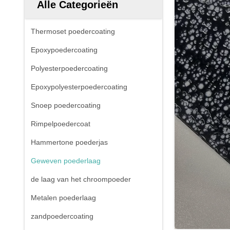
Alle Categorieën
Thermoset poedercoating
Epoxypoedercoating
Polyesterpoedercoating
Epoxypolyesterpoedercoating
Snoep poedercoating
Rimpelpoedercoat
Hammertone poederjas
Geweven poederlaag
de laag van het chroompoeder
Metalen poederlaag
zandpoedercoating