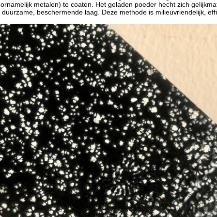
ornamelijk metalen) te coaten. Het geladen poeder hecht zich gelijkma
n duurzame, beschermende laag. Deze methode is milieuvriendelijk, eff