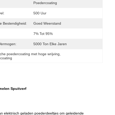
Poedercoating
el:
500 Uur
 Bestendigheid:
Goed Weerstand
7% Tot 95%
Vermogen:
5000 Ton Elke Jaren
sche poedercoating met hoge wrijving
, 
rcoating
elen Spuitverf
an elektrisch geladen poederdeeltjes om geleidende