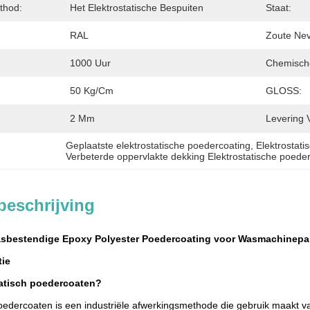
thod:
Het Elektrostatische Bespuiten
Staat:
RAL
Zoute Nev
1000 Uur
Chemische
50 Kg/cm
GLOSS:
2 Mm
Levering 
Geplaatste elektrostatische poedercoating
, 
Elektrostati
Verbeterde oppervlakte dekking Elektrostatische poede
beschrijving
asbestendige Epoxy Polyester Poedercoating voor Wasmachinepan
tie
atisch
poedercoaten?
poedercoaten is een industriële afwerkingsmethode die gebruik maakt v