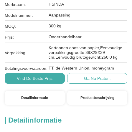
HSINDA
Merknaam:
Aanpassing
Modelnummer:
300 kg
MOQ:
Onderhandelbaar
Prijs:
Kartonnen doos van papier,Eenvoudige
verpakkingsgrootte:39X29X39
Verpakking:
cm,Eenvoudig brutogewicht:260,0 kg
TT, de Western Union, moneygram
Betalingsvoorwaarden:
Vind De Beste Prijs
Ga Nu Praten.
Detailinformatie
Productbeschrijving
Detailinformatie