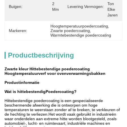
2 
Ton 
Buigen:
Levering Vermogen:
Mm
Elke 
Jaren
Hoogtemperatuurpoedercoating
, 
Markeren:
Zwarte poedercoating
, 
Warmtebestendige poedercoating
Productbeschrijving
Zwarte kleur Hittebestendige poedercoating
Hoogtemperatuurverf voor ovenverwarmingsbakken
Productinformatie
Wat is hittebestendig
Poedercoating?
Hittebestendige poedercoating is een gespecialiseerde
beschermende afwerking die is ontworpen om hoge
temperaturen te weerstaan zonder af te breken, te verkleuren of
de hechting te verliezen.Het wordt vaak gebruikt in industrieën
waar onderdelen aan extreme hitte worden blootgesteld, zoals
automobiel-, lucht- en ruimtevaart, industriële machines en