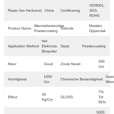
ISO9001; 
Plaats Van Herkomst:
China
Certificering:
SGS; 
ROHS
Warmtebestendige 
Metalen 
Product Name:
Gebruik:
Poedercoating
Oppervlak
Het 
Application Method:
Elektrostatische 
Staat:
Poedercoating
Bespuiten
500 
Kleur:
Goud
Zoute Nevel:
Uur
1000 
Goed
Vochtigheid:
Chemische Bestendigheid:
Uur
Weer
7% 
50 
Effect:
GLOSS:
Tot 
Kg/cm
95%
5000 