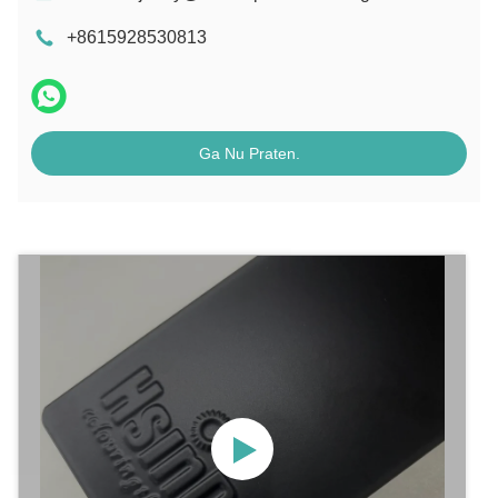
+8615928530813
Ga Nu Praten.