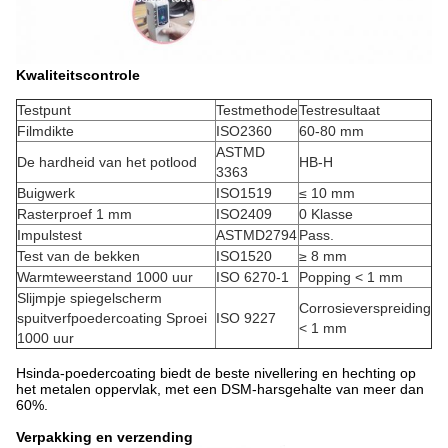
Kwaliteitscontrole
Testpunt
Testmethode
Testresultaat
Filmdikte
ISO2360
60-80 mm
ASTMD
De hardheid van het potlood
HB-H
3363
Buigwerk
ISO1519
≤ 10 mm
Rasterproef 1 mm
ISO2409
0 Klasse
Impulstest
ASTMD2794
Pass.
Test van de bekken
ISO1520
≥ 8 mm
Warmteweerstand 1000 uur
ISO 6270-1
Popping < 1 mm
Slijmpje spiegelscherm
Corrosieverspreiding
spuitverfpoedercoating Sproei
ISO 9227
< 1 mm
1000 uur
Hsinda-poedercoating biedt de beste nivellering en hechting op
het metalen oppervlak, met een DSM-harsgehalte van meer dan
60%.
Verpakking en verzending