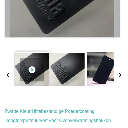
Zwarte Kleur Hittebestendige Poedercoating
Hoogtemperatuurverf Voor Ovenverwarmingsbakken