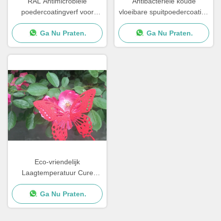
RAL Antimicrobiële
Antibacteriële koude
poedercoatingverf voor
vloeibare spuitpoedercoating
metaal- en MDF-meubels
voedselkwaliteit Zweetvrij
Ga Nu Praten.
Ga Nu Praten.
vuil
Eco-vriendelijk
Laagtemperatuur Cure
Poedercoatings
Ga Nu Praten.
Zoutsproeiweerstand