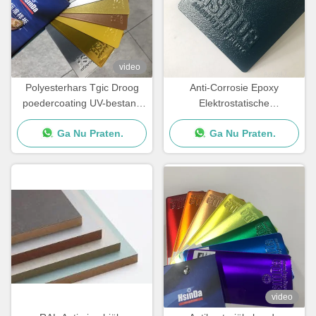
video
Polyesterhars Tgic Droog
Anti-Corrosie Epoxy
poedercoating UV-bestand
Elektrostatische
Textured High Heat
Poedercoating voor
Ga Nu Praten.
Ga Nu Praten.
Betonijzer Stalen Staven
video