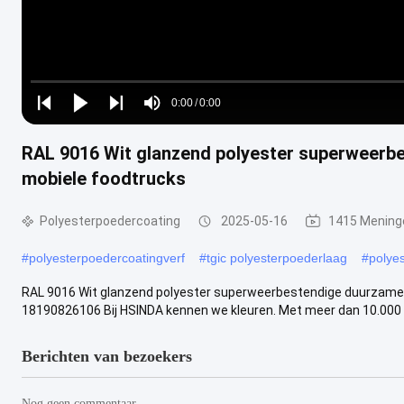
Loaded
:
0%
0:00
/
0:00
Play
Play
Play
Mute
Current
Duration
next
next
RAL 9016 Wit glanzend polyester superweerb
Time
mobiele foodtrucks
Polyesterpoedercoating
2025-05-16
1415 Mening
#
polyesterpoedercoatingverf
#
tgic polyesterpoederlaag
#
polye
RAL 9016 Wit glanzend polyester superweerbestendige duurzame 
18190826106 Bij HSINDA kennen we kleuren. Met meer dan 10.000 kl
Berichten van bezoekers
Nog geen commentaar