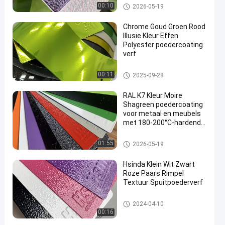
Polyesterpoedercoating
00:10
2026-05-19
Chrome Goud Groen Rood
Illusie Kleur Effen
Polyester poedercoating
verf
en
Polyesterpoedercoating
00:11
2025-09-28
RAL K7 Kleur Moire
Shagreen poedercoating
voor metaal en meubels
met 180-200°C-hardende
elektrostatische
spuitverf
Thermoset poedercoating
01:55
2026-05-19
Hsinda Klein Wit Zwart
Roze Paars Rimpel
Textuur Spuitpoederverf
Polyesterpoedercoating
2024-04-10
00:16