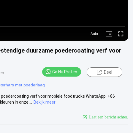
Auto
Picture-
Fullscre
in-
Picture
estendige duurzame poedercoating verf voor
Ga Nu Praten.
Deel
en
sterhars met poederlaag
poedercoating verf voor mobiele foodtrucks WhatsApp: +86
euren in onze ...
Bekijk meer
Laat een bericht achter.