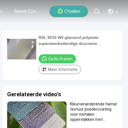
Neem Contact Met Ons Op
Chatten
Evenementen
RAL 9016 Wit glanzend polyester
superweerbestendige duurzame
poedercoating verf voor mobiele foodtrucks
Ga Nu Praten.
Meer informatie
Gerelateerde video's
Kleurveranderende hamer
textuur poedercoating
voor metalen
oppervlakken met
aangepaste glans