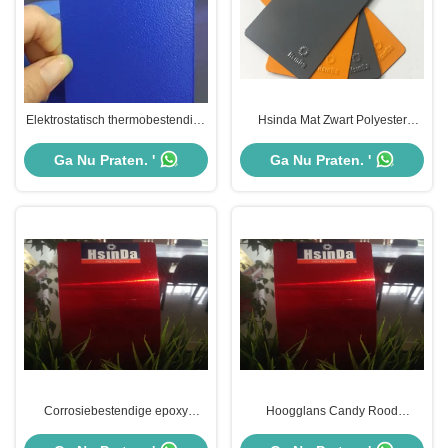
Elektrostatisch thermobestendige
Hsinda Mat Zwart Polyester
epoxypoedercoating voor
Epoxy Poedercoating Voor
metaalbespuiting
Binnenspuitverf
Ga Nu Praten. '
Ga Nu Praten. '
Corrosiebestendige epoxy
Hoogglans Candy Rood
poedercoating, milieuvriendelijke
Transparante Poedercoating Voor
poedercoating
Elektrische Isolatievernis