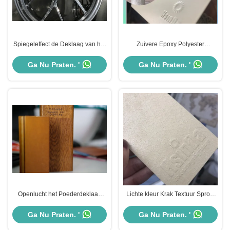
Spiegeleffect de Deklaag van het
Zuivere Epoxy Polyester
Douanepoeder
Poedercoating Voor Lamp
Ga Nu Praten. '
Ga Nu Praten. '
Openlucht het Poederdeklaag
Lichte kleur Krak Textuur Sproei
van aluminiumvensters
Precision Powder Coating
Milieuvriendelijk
Ga Nu Praten. '
Ga Nu Praten. '