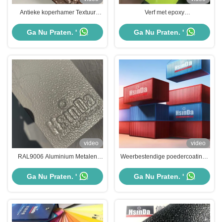
Antieke koperhamer Textuur
Verf met epoxy
Elektrostatische poedercoating
polyesterpoedercoating
verf
Ga Nu Praten. '
Ga Nu Praten. '
video
video
RAL9006 Aluminium Metalen
Weerbestendige poedercoatings
Zilver Rimpel Textuur Polyester
voor opslagcontainers
poedercoating
Ga Nu Praten. '
Ga Nu Praten. '