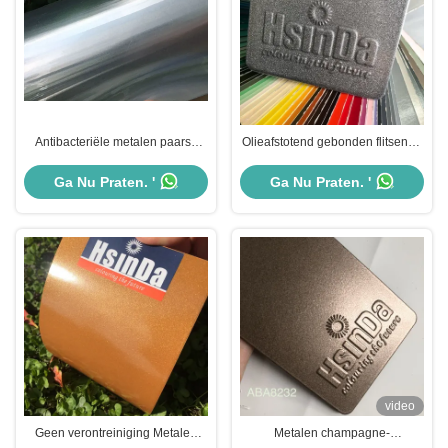
Antibacteriële metalen paarse
Olieafstotend gebonden flitsende
poedercoat hittebestendigheid
metalen poedercoat epoxy
voor metalen oppervlakken
poedercoats verf
Ga Nu Praten. '
Ga Nu Praten. '
video
Geen verontreiniging Metalen
Metalen champagne-