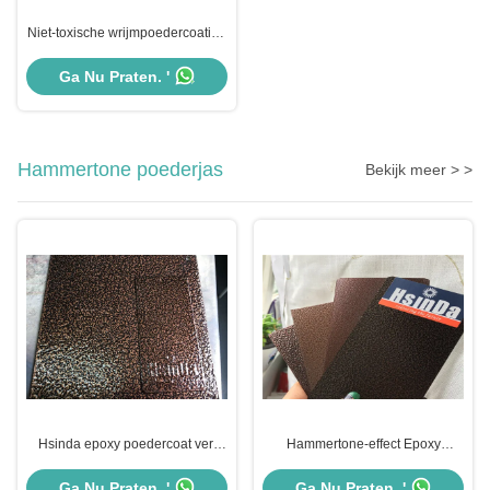
Niet-toxische wrijmpoedercoating
kleuren, hittebestendige
poedercoating
Ga Nu Praten. '
corrosiebestendigheid
Hammertone poederjas
Bekijk meer > >
Hsinda epoxy poedercoat verf
Hammertone-effect Epoxy
antieke koper ruwe hamertone
polyester poedercoating verf met
afwerking
uitstekende taaiheid
Ga Nu Praten. '
Ga Nu Praten. '