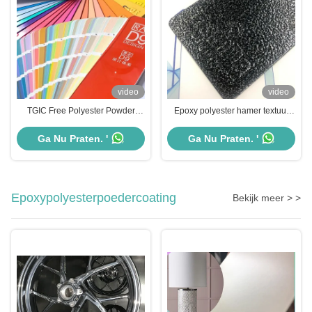
video
video
TGIC Free Polyester Powder
Epoxy polyester hamer textuur
Coating Perfect voor distributie in
elektrostatische poedercoating
verschillende kleuren
verf
Ga Nu Praten. '
Ga Nu Praten. '
Epoxypolyesterpoedercoating
Bekijk meer > >