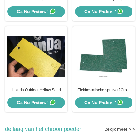
sproeipulverververf voor
poedercoating Zwart basis
metaalafwerking heeft ISO
zilveren patroon
Ga Nu Praten. '
Ga Nu Praten. '
Hsinda Outdoor Yellow Sand
Elektrostatische spuitverf Grote
Textured Powder Coating
ruwe getextureerde
Finishes Super Weerbestendige
poedercoating Milieuvriendelijk
Ga Nu Praten. '
Ga Nu Praten. '
de laag van het chroompoeder
Bekijk meer > >