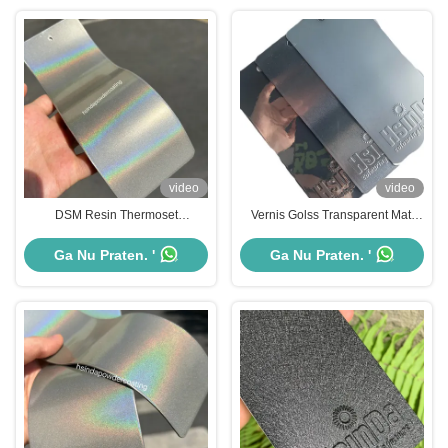
video
video
DSM Resin Thermoset
Vernis Golss Transparent Matt
Poedercoating Metallic Effect
Clear Coat, Acrylic Top Coat UV
Meervoudig Kleurveranderend
Resistant Anti Scratch Powder
Ga Nu Praten. '
Ga Nu Praten. '
Coating Paint