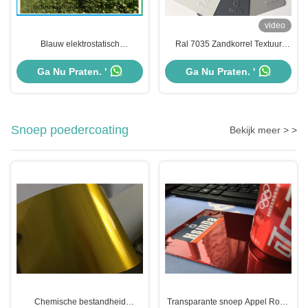
video
Blauw elektrostatisch
Ral 7035 Zandkorrel Textuur
sproeipoeder coatingsmaterialen,
Epoxy polyester poedercoating
epoxy polyester coating
Super weersbestendig
Ga Nu Praten. '
Ga Nu Praten. '
Snoep poedercoating
Bekijk meer > >
Chemische bestandheid
Transparante snoep Appel Rood