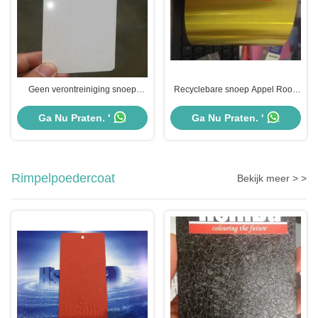
Geen verontreiniging snoep
Recyclebare snoep Appel Rood
groen poeder coat
Metalen poedercoating
oliebestendigheid uitstekende
Milieuvriendelijk
Ga Nu Praten. '
Ga Nu Praten. '
mechanische prestaties
Rimpelpoedercoat
Bekijk meer > >