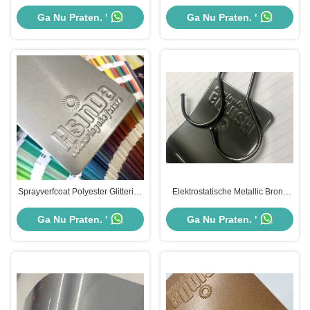
oranje poedercoating
goudpoedercoat spuitverf voor
motorrijwielen
Ga Nu Praten. '
Ga Nu Praten. '
Sprayverfcoat Polyester Glittering
Elektrostatische Metallic Brons
Bonded Metallic Sparkle Powder
Nikkel Chroom Poedercoating
Coating
Verf Chemisch Bestendig
Ga Nu Praten. '
Ga Nu Praten. '