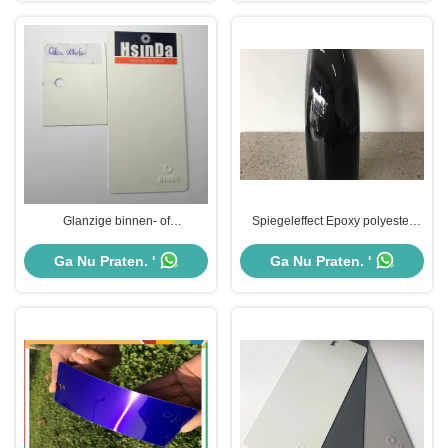
Glanzige binnen- of
Spiegeleffect Epoxy polyester
buitenpoedercoat met hoge glans
poedercoating, zwart of sliver
poedercoat verf
Ga Nu Praten. '
Ga Nu Praten. '