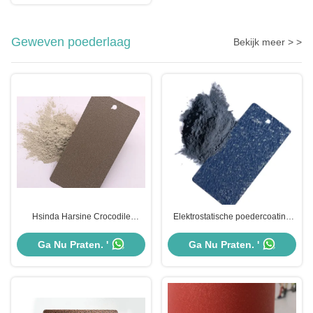
Geweven poederlaag
Bekijk meer > >
Hsinda Harsine Crocodile
Elektrostatische poedercoating
Textured Powder Coat / Outdoor
met een crocodile-textuur voor
Use Powder Coating Paint
meubels
Ga Nu Praten. '
Ga Nu Praten. '