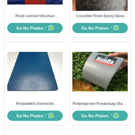
Rood Leernerf Structuur
Crocodile Finish Epoxy Gloss
Poedercoating Verf Hybride
Wrinkle Powder Coat Indoor
Epoxy Polyester Binnen Gebruik
Verschillende kleuren Textured
Ga Nu Praten. '
Ga Nu Praten. '
Powder Coat
Rimpeltekst chemische
Rimpelgevoel Poederlaag Oranje
weerstand poedercoating
Schil Verf Textuur
recycleerbare milieubescherming
Corrosiebescherming
Ga Nu Praten. '
Ga Nu Praten. '