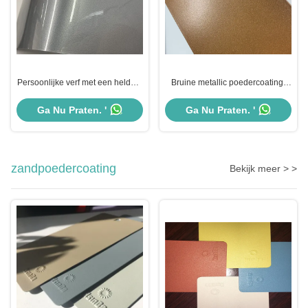
Persoonlijke verf met een heldere
Bruine metallic poedercoating,
laag, metalen epoxy
Epoxy polyester thermohardende
polyestercoating, voor wielen
poedercoating
Ga Nu Praten. '
Ga Nu Praten. '
zandpoedercoating
Bekijk meer > >