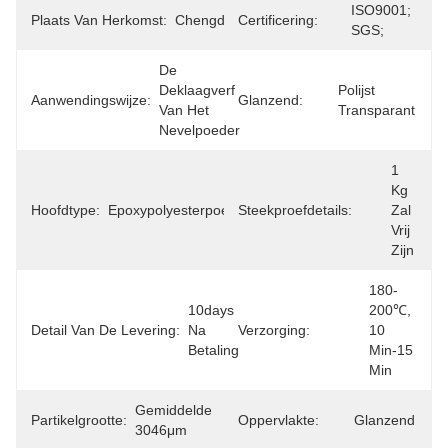
ISO9001; 
Plaats Van Herkomst:
Chengdu
Certificering:
SGS;
De 
Deklaagverf 
Polijst 
Aanwendingswijze:
Glanzend:
Van Het 
Transparant
Nevelpoeder
1 
Kg 
Hoofdtype:
Epoxypolyesterpoedercoating
Steekproefdetails:
Zal 
Vrij 
Zijn
180-
10days 
200℃, 
Detail Van De Levering:
Na 
Verzorging:
10 
Betaling
Min-15 
Min
Gemiddelde 
Partikelgrootte:
Oppervlakte:
Glanzend
3046μm