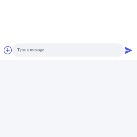
video
RAL Antimicrobiële
Antibacteriële koude
poedercoatingverf voor
vloeibare spuitpoedercoating
metaal- en MDF-meubels
voedselkwaliteit Zweetvrij
Ga Nu Praten.
Ga Nu Praten.
vuil
Photo
Video Call
Audio Call
Eco-vriendelijk
Laagtemperatuur Cure
Poedercoatings