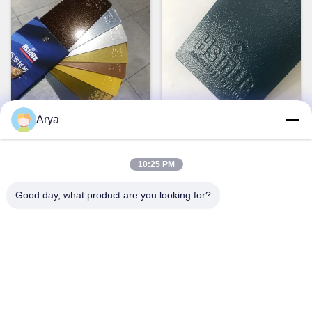
video
Arya
Polyesterhars Tgic Droog
Anti-Corrosie Epoxy
poedercoating UV-bestand
Elektrostatische
10:25 PM
Textured High Heat
Poedercoating voor
Ga Nu Praten.
Ga Nu Praten.
Betonijzer Stalen Staven
Good day, what product are you looking for?