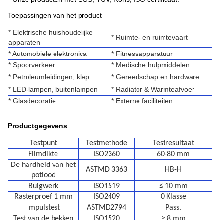
Toepassingen van het product
* Elektrische huishoudelijke
* Ruimte- en ruimtevaart
apparaten
* Automobiele elektronica
* Fitnessapparatuur
* Spoorverkeer
* Medische hulpmiddelen
* Petroleumleidingen, klep
* Gereedschap en hardware
* LED-lampen, buitenlampen
* Radiator & Warmteafvoer
* Glasdecoratie
* Externe faciliteiten
Productgegevens
Testpunt
Testmethode
Testresultaat
Filmdikte
ISO2360
60-80 mm
De hardheid van het
ASTMD 3363
HB-H
potlood
Buigwerk
ISO1519
≤ 10 mm
Rasterproef 1 mm
ISO2409
0 Klasse
Impulstest
ASTMD2794
Pass.
Test van de bekken
ISO1520
≥ 8 mm