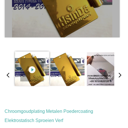
Chroomgoudplating Metalen Poedercoating
Elektrostatisch Sproeien Verf