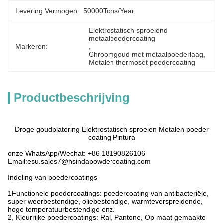
Levering Vermogen:
50000Tons/Year
Elektrostatisch sproeiend 
metaalpoedercoating
Markeren:
, 
Chroomgoud met metaalpoederlaag
, 
Metalen thermoset poedercoating
Productbeschrijving
Droge goudplatering Elektrostatisch sproeien Metalen poeder
coating Pintura
onze WhatsApp/Wechat: +86 18190826106
Email:esu.sales7@hsindapowdercoating.com
Indeling van poedercoatings
1Functionele poedercoatings: poedercoating van antibacteriële,
super weerbestendige, oliebestendige, warmteverspreidende,
hoge temperatuurbestendige enz.
2, Kleurrijke poedercoatings: Ral, Pantone, Op maat gemaakte