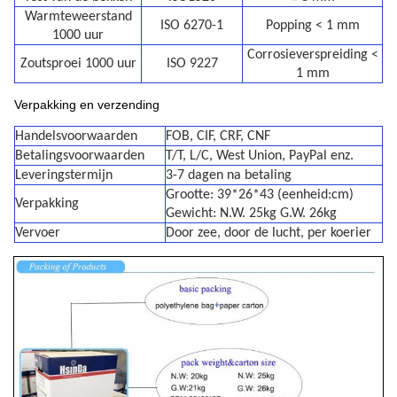
Warmteweerstand
ISO 6270-1
Popping < 1 mm
1000 uur
Corrosieverspreiding <
Zoutsproei 1000 uur
ISO 9227
1 mm
Verpakking en verzending
Handelsvoorwaarden
FOB, CIF, CRF, CNF
Betalingsvoorwaarden
T/T, L/C, West Union, PayPal enz.
Leveringstermijn
3-7 dagen na betaling
Grootte: 39*26*43 (eenheid:cm)
Verpakking
Gewicht: N.W. 25kg G.W. 26kg
Vervoer
Door zee, door de lucht, per koerier