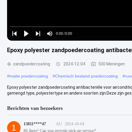
Loaded
:
0%
0:00
/
0:00
Play
Play
Play
Mute
Current
Duration
next
next
Epoxy polyester zandpoedercoating antibacter
Time
zandpoedercoating
2024-12-04
500 Meningen
#
matte poedercoating
#
Chemisch bestand poedercoating
#
ruw
Epoxy polyester zandpoedercoating antibacteriële voor aircondit
gemengd type, polyestertype en andere soorten zijn:Deze zijn geschi
Berichten van bezoekers
13811****47
AU
2024-10-04
1
Hi there! Can you provide pick-up service?