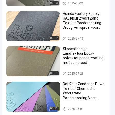
zandpoedercoating
03:13
2025-08-26
Hsinda Factory Supply
RAL Kleur Zwart Zand
Textuur Poedercoating
Droog verfsproei voor
en
buitenlamp Polyester
poedercoat
zandpoedercoating
00:12
2025-07-16
Slipbestendige
zandtextuur Epoxy
polyester poedercoating
met een breed
kleurenbereik
zandpoedercoating
00:11
2025-07-23
Ral Kleur Zanderige Ruwe
Textuur Chemische
Weerstand
Poedercoating Voor
Interieur
zandpoedercoating
00:21
2025-05-09