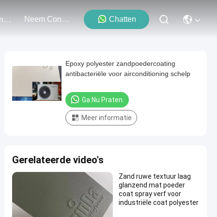
Neem Contact Met Ons Op
Chatten
Evenementen
Epoxy polyester zandpoedercoating
antibacteriële voor airconditioning schelp
Ga Nu Praten.
Meer informatie
Gerelateerde video's
Zand ruwe textuur laag
glanzend mat poeder
coat spray verf voor
industriële coat polyester