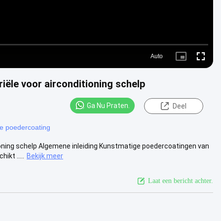
Auto
Picture-
Fullscre
in-
Picture
iële voor airconditioning schelp
Ga Nu Praten.
Deel
e poedercoating
ioning schelp Algemene inleiding Kunstmatige poedercoatingen van
kt .....
Bekijk meer
Laat een bericht achter.